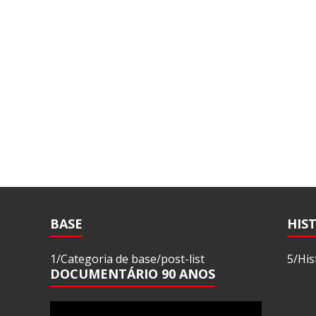
BASE
HIS
1/Categoria de base/post-list
5/His
DOCUMENTÁRIO 90 ANOS