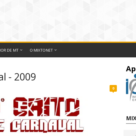
IOR DE MT
O MIXTONET
Ap
al - 2009
0
MIX