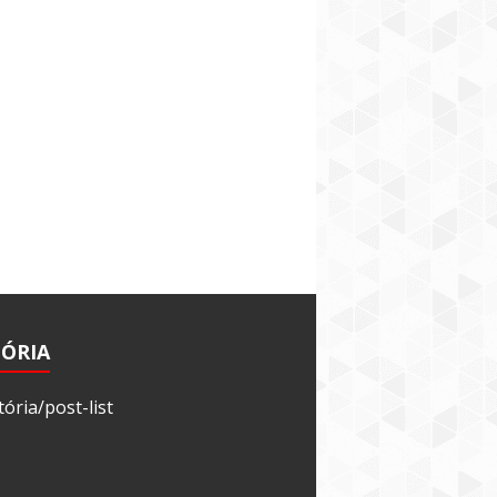
TÓRIA
tória/post-list