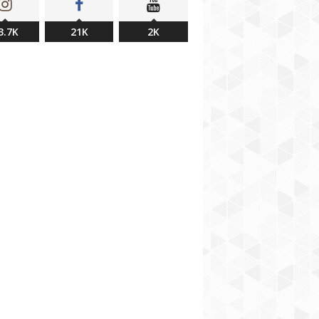
3.7K
21K
2K