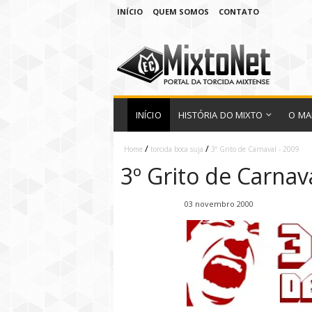
INÍCIO
QUEM SOMOS
CONTATO
INÍCIO
HISTÓRIA DO MIXTO
O MA
/
/
Home
torcida boca suja
3º Grito de Carnaval - 2009
3º Grito de Carnav
Fábio Ramirez
03 novembro 2000