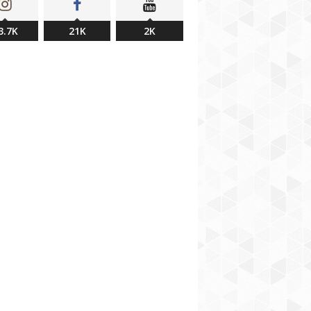
3.7K
21K
2K