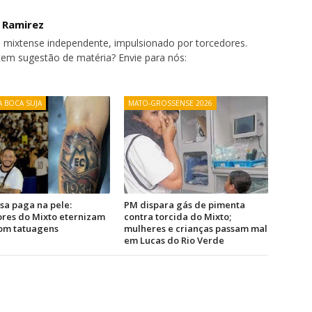
o Ramirez
 mixtense independente, impulsionado por torcedores.
tem sugestão de matéria? Envie para nós:
 BOCA SUJA
MATO-GROSSENSE 2026
a paga na pele:
PM dispara gás de pimenta
res do Mixto eternizam
contra torcida do Mixto;
com tatuagens
mulheres e crianças passam mal
em Lucas do Rio Verde