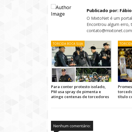
Publicado por: Fábi
O MixtoNet é um portal
Encontrou algum erro, 
contato@mixtonet.com
TORCIDA BOCA SUJA
TORCIDA
Para conter protesto isolado,
Promess
PM usa spray de pimenta e
torcedo
atinge centenas de torcedores
título 
Nenhum comentário: