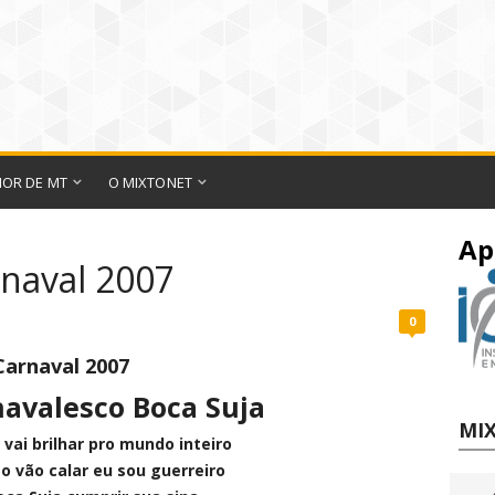
IOR DE MT
O MIXTONET
Ap
naval 2007
0
Carnaval 2007
navalesco Boca Suja
MIX
 vai brilhar pro mundo inteiro
o vão calar eu sou guerreiro