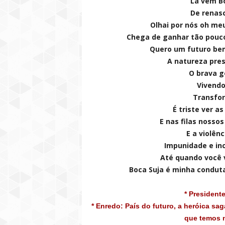
Lá vem Bo
De renasc
Olhai por nós oh me
Chega de ganhar tão pouco
Quero um futuro be
A natureza pre
O brava g
Vivendo
Transfor
É triste ver a
E nas filas nosso
E a violên
Impunidade e in
Até quando você v
Boca Suja é minha conduta
* President
* Enredo: País do futuro, a heróica sag
que temos n