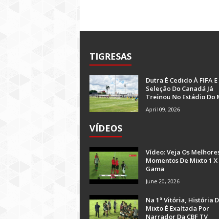
TIGRESAS
Dutra É Cedido À FIFA E
Seleção Do Canadá Já
Treinou No Estádio Do 
April 09, 2026
VÍDEOS
Vídeo: Veja Os Melhore
Momentos De Mixto 1 X
Gama
June 20, 2026
Na 1ª Vitória, História 
Mixto É Exaltada Por
Narrador Da CBF TV