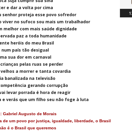
ca Suja cumprir sua sina
er e dar a volta por cima
1
u senhor proteja esse povo sofredor
 viver no sufoco sou mais um trabalhador
m melhor com mais saúde dignidade
servada paz a toda humanidade
ente heróis do meu Brasil
 num país tão desigual
ma sua dor em carnaval
s crianças pelas ruas se perder
s velhos a morrer e tanta covardia
cia banalizada na televisão
competência gerando corrupção
ai levar porrada é hora de reagir
 e verás que um filho seu não foge à luta
e: Gabriel Augusto de Morais
a de um povo por justiça, igualdade, liberdade, o Brasil
ão é o Brasil que queremos