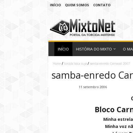
INÍCIO
QUEM SOMOS
CONTATO
INÍCIO
HISTÓRIA DO MIXTO
O MA
/
/
Home
torcida boca suja
samba-enredo Carnaval 2007
samba-enredo Car
Fábio Ramirez
11 setembro 2006
Bloco Car
Minha estrela
Minha voz nã