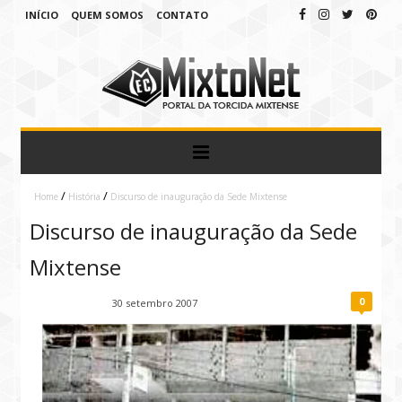
INÍCIO
QUEM SOMOS
CONTATO
/
/
Home
História
Discurso de inauguração da Sede Mixtense
Discurso de inauguração da Sede
Mixtense
0
Fábio Ramirez
30 setembro 2007