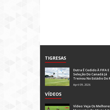
TIGRESAS
Dutra É Cedido À FIFA E
Seleção Do Canadá Já
Treinou No Estádio Do 
April 09, 2026
VÍDEOS
Vídeo: Veja Os Melhore