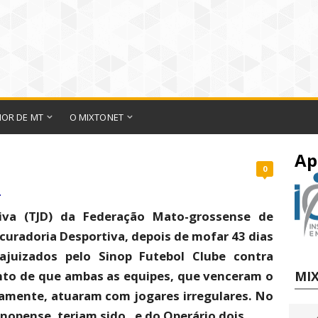
IOR DE MT
O MIXTONET
Ap
0
r
tiva (TJD) da Federação Mato-grossense de
curadoria Desportiva, depois de mofar 43 dias
 ajuizados pelo Sinop Futebol Clube contra
nto de que ambas as equipes, que venceram o
MIX
ivamente, atuaram com jogares irregulares. No
nopense, teriam sido , e do Operário dois.