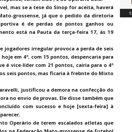
el, mas se a tese do Sinop for aceita, haverá
1
Mato-grossense, já que o pedido da diretoria
esportiva é de perdas de pontos ganhos ou
mento está na Pauta da terça-feira 17, às 19
e jogadores irregular provoca a perda de seis
, hoje em 4º, com 15 pontos, despencaria para
e é vice-líder com 21 pontos, cairia para o 4º
os seis pontos, mas ficaria à frebnte do Mixto
aravelli, justificou a demora na confecção do
mora no envio de provas. Ele disse também que
concluído com sucesso e hoje [sexta-feira] à
 parecer.
to Operário de terem escalados atletas que
dos na Federação Mato-grossense de Futebol