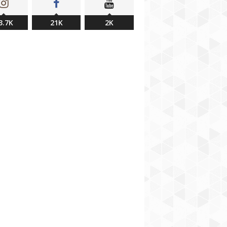
3.7K
21K
2K