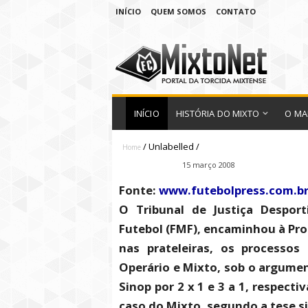
INÍCIO
QUEM SOMOS
CONTATO
INÍCIO
HISTÓRIA DO MIXTO
O MA
/
Unlabelled
/
Home
Fábio Ramirez
15 março 2008
Fonte:
www.futebolpress.com.b
O Tribunal de Justiça Despor
Futebol (FMF), encaminhou à Pro
nas prateleiras, os processos
Operário e Mixto, sob o argume
Sinop por 2 x 1 e 3 a 1, respect
caso do Mixto, segundo a tese si