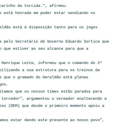
carinho da torcida.", afirmou.
s está honrada em poder estar sendiando os
aldão está à disposição tanto para os jogos
a pelo Secretário de Governo Eduardo Sortica que
o que estiver ao seu alcance para que a
 Henrique Leite, informou que o comando do 2º
bilizando a sua estrutura para os treinos da
e que o gramado do Geraldão está plenas
gos.
itamos que os nossos times estão parados para
 torcedor", argumentou o vereador enaltecendo a
tes (DEM) que desde o primeiro momento apoiu a
amos estar dando este presente ao nosso povo",