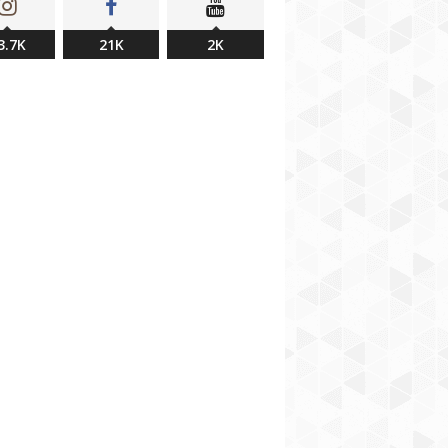
3.7K
21K
2K