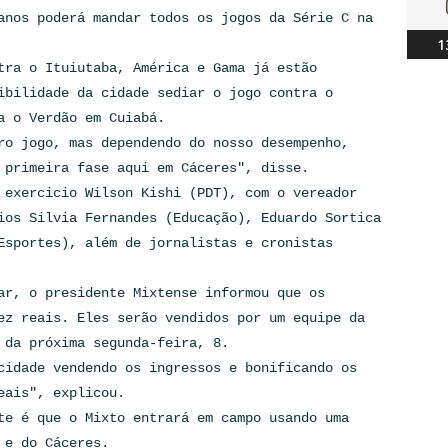
anos poderá mandar todos os jogos da Série C na
1
tra o Ituiutaba, América e Gama já estão
ibilidade da cidade sediar o jogo contra o
a o Verdão em Cuiabá.
ro jogo, mas dependendo do nosso desempenho,
 primeira fase aqui em Cáceres", disse.
 exercicio Wilson Kishi (PDT), com o vereador
ios Silvia Fernandes (Educação), Eduardo Sortica
Esportes), além de jornalistas e cronistas
ar, o presidente Mixtense informou que os
ez reais. Eles serão vendidos por um equipe da
 da próxima segunda-feira, 8.
cidade vendendo os ingressos e bonificando os
eais", explicou.
te é que o Mixto entrará em campo usando uma
 e do Cáceres.