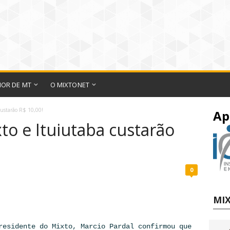
IOR DE MT
O MIXTONET
custarão R$ 10,00!
Ap
to e Ituiutaba custarão
0
MIX
residente do Mixto, Marcio Pardal confirmou que