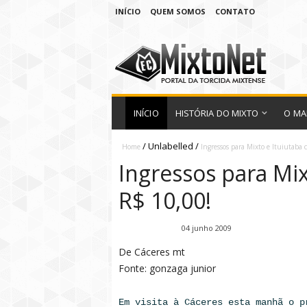
INÍCIO
QUEM SOMOS
CONTATO
INÍCIO
HISTÓRIA DO MIXTO
O MA
/
Unlabelled
/
Home
Ingressos para Mixto e Ituiutaba 
Ingressos para Mix
R$ 10,00!
Fábio Ramirez
04 junho 2009
De Cáceres mt
Fonte: gonzaga junior
Em visita à Cáceres esta manhã o p