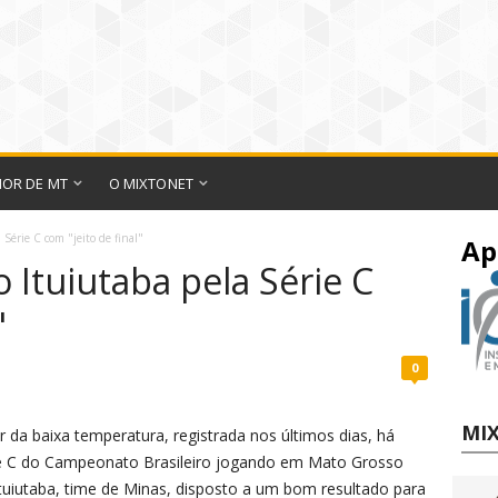
IOR DE MT
O MIXTONET
 Série C com "jeito de final"
Ap
o Ituiutaba pela Série C
"
0
MIX
r da baixa temperatura, registrada nos últimos dias, há
rie C do Campeonato Brasileiro jogando em Mato Grosso
tuiutaba, time de Minas, disposto a um bom resultado para