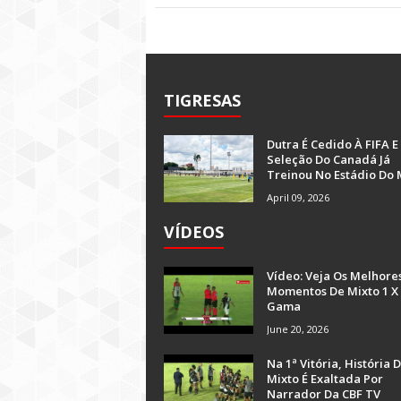
TIGRESAS
Dutra É Cedido À FIFA E
Seleção Do Canadá Já
Treinou No Estádio Do 
April 09, 2026
VÍDEOS
Vídeo: Veja Os Melhore
Momentos De Mixto 1 X
Gama
June 20, 2026
Na 1ª Vitória, História 
Mixto É Exaltada Por
Narrador Da CBF TV