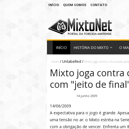
INÍCIO
QUEM SOMOS
CONTATO
INÍCIO
HISTÓRIA DO MIXTO
O MA
/
Unlabelled
/
Home
Mixto joga contra o Ituiutaba pela
Mixto joga contra 
com "jeito de final
Fábio Ramirez
14 junho 2009
14/06/2009
A expectativa para o jogo é grande. Apesa
uma tensão no ar: o Mixto estréia na Se
com a obrigação de vencer. Enfrenta um I