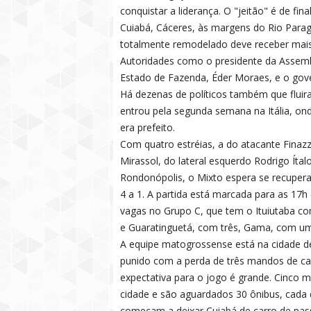
conquistar a liderança. O "jeitão" é de f
Cuiabá, Cáceres, às margens do Rio Paragua
totalmente remodelado deve receber mais
Autoridades como o presidente da Assemblé
Estado de Fazenda, Éder Moraes, e o gov
Há dezenas de políticos também que fluira
entrou pela segunda semana na Itália, ond
era prefeito.
Com quatro estréias, a do atacante Finazz
Mirassol, do lateral esquerdo Rodrigo Ítal
Rondonópolis, o Mixto espera se recupera
4 a 1. A partida está marcada para as 17h 
vagas no Grupo C, que tem o Ituiutaba co
e Guaratinguetá, com três, Gama, com um
A equipe matogrossense está na cidade de 
punido com a perda de três mandos de ca
expectativa para o jogo é grande. Cinco 
cidade e são aguardados 30 ônibus, cada
começam a deixar Cuiabá de carro de passe