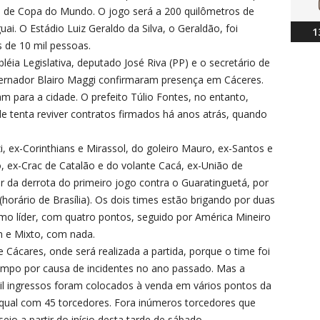
inal de Copa do Mundo. O jogo será a 200 quilômetros de
i. O Estádio Luiz Geraldo da Silva, o Geraldão, foi
1
 de 10 mil pessoas.
ia Legislativa, deputado José Riva (PP) e o secretário de
ernador Blairo Maggi confirmaram presença em Cáceres.
m para a cidade. O prefeito Túlio Fontes, no entanto,
e tenta reviver contratos firmados há anos atrás, quando
i, ex-Corinthians e Mirassol, do goleiro Mauro, ex-Santos e
o, ex-Crac de Catalão e do volante Cacá, ex-União de
r da derrota do primeiro jogo contra o Guaratinguetá, por
(horário de Brasília). Os dois times estão brigando por duas
mo líder, com quatro pontos, seguido por América Mineiro
 e Mixto, com nada.
Cácares, onde será realizada a partida, porque o time foi
mpo por causa de incidentes no ano passado. Mas a
mil ingressos foram colocados à venda em vários pontos da
 qual com 45 torcedores. Fora inúmeros torcedores que
io a partir do início desta tarde de sábado.