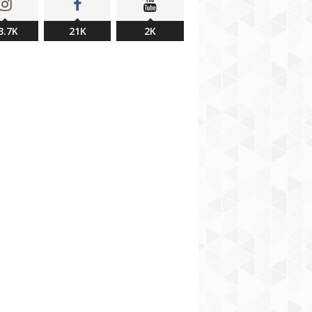
3.7K
21K
2K