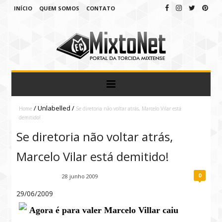
INÍCIO
QUEM SOMOS
CONTATO
/
Unlabelled
/
Home
Se diretoria não voltar atrás, Marcelo Vilar está
demitido!
Se diretoria não voltar atrás,
Marcelo Vilar está demitido!
0
Fábio Ramirez
28 junho 2009
29/06/2009
Agora é para valer Marcelo Villar caiu