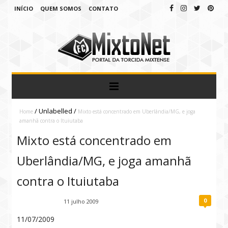
INÍCIO
QUEM SOMOS
CONTATO
/
Unlabelled
/
Home
Mixto está concentrado em Uberlândia/MG, e joga
amanhã contra o Ituiutaba
Mixto está concentrado em
Uberlândia/MG, e joga amanhã
contra o Ituiutaba
0
Fábio Ramirez
11 julho 2009
11/07/2009