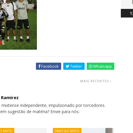
1
Facebook
Twitter
Whatsapp
MAIS RECENTES
o Ramirez
 mixtense independente, impulsionado por torcedores.
tem sugestão de matéria? Envie para nós:
O MIXTO
TIMES DO MIXTO