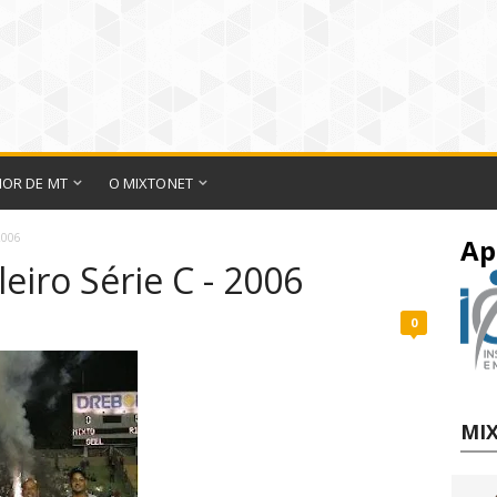
IOR DE MT
O MIXTONET
2006
Ap
iro Série C - 2006
0
MIX