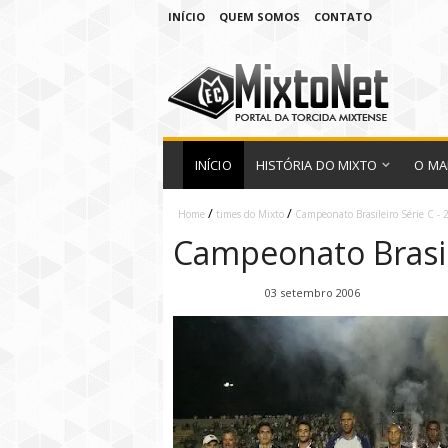
INÍCIO
QUEM SOMOS
CONTATO
INÍCIO
HISTÓRIA DO MIXTO
O MA
/
/
Home
times do Mixto
Campeonato Brasileiro Série C - 
Campeonato Brasile
Fábio Ramirez
03 setembro 2006