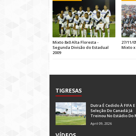
Mixto 8x0 Alta Floresta -
27/11/0
Segunda Divisão do Estadual
Mixto x
2009
TIGRESAS
Dutra É Cedido À FIFA E
Seleção Do Canadá Já
Treinou No Estádio Do 
April 09, 2026
VÍDEOS