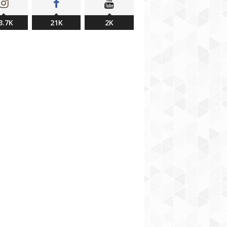
3.7K
21K
2K