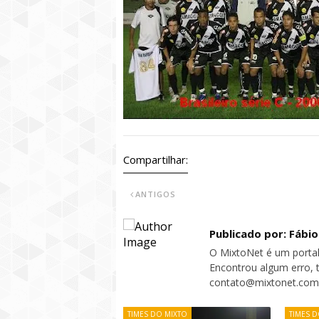
Compartilhar:
ANTIGOS
Publicado por: Fábi
O MixtoNet é um portal
Encontrou algum erro, 
contato@mixtonet.com
TIMES DO MIXTO
TIMES D