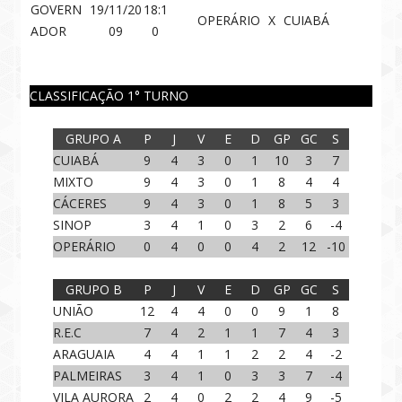
GOVERN
19/11/20
18:1
OPERÁRIO
X
CUIABÁ
ADOR
09
0
CLASSIFICAÇÃO 1° TURNO
GRUPO A
P
J
V
E
D
GP
GC
S
CUIABÁ
9
4
3
0
1
10
3
7
MIXTO
9
4
3
0
1
8
4
4
CÁCERES
9
4
3
0
1
8
5
3
SINOP
3
4
1
0
3
2
6
-4
OPERÁRIO
0
4
0
0
4
2
12
-10
GRUPO B
P
J
V
E
D
GP
GC
S
UNIÃO
12
4
4
0
0
9
1
8
R.E.C
7
4
2
1
1
7
4
3
ARAGUAIA
4
4
1
1
2
2
4
-2
PALMEIRAS
3
4
1
0
3
3
7
-4
VILA AURORA
2
4
0
2
2
4
9
-5