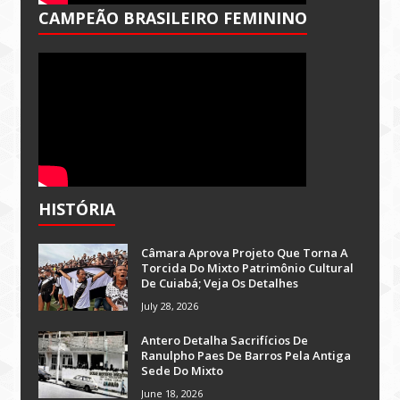
CAMPEÃO BRASILEIRO FEMININO
HISTÓRIA
Câmara Aprova Projeto Que Torna A
Torcida Do Mixto Patrimônio Cultural
De Cuiabá; Veja Os Detalhes
July 28, 2026
Antero Detalha Sacrifícios De
Ranulpho Paes De Barros Pela Antiga
Sede Do Mixto
June 18, 2026