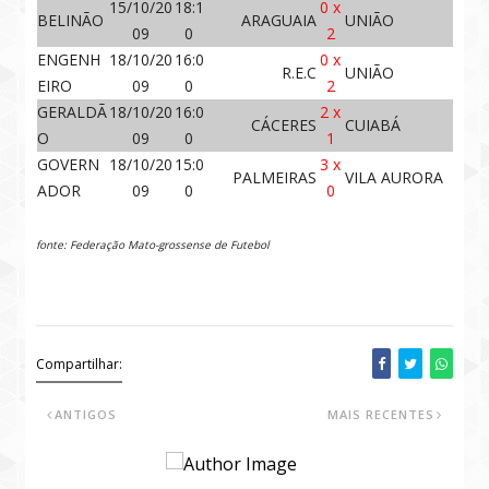
15/10/20
18:1
0 x
BELINÃO
ARAGUAIA
UNIÃO
09
0
2
ENGENH
18/10/20
16:0
0 x
R.E.C
UNIÃO
EIRO
09
0
2
GERALDÃ
18/10/20
16:0
2 x
CÁCERES
CUIABÁ
O
09
0
1
GOVERN
18/10/20
15:0
3 x
PALMEIRAS
VILA AURORA
ADOR
09
0
0
fonte: Federação Mato-grossense de Futebol
mixto esporte clube, mixto net, mixto , tabela copa governador, tabela copa mt, sub 17
Compartilhar:
ANTIGOS
MAIS RECENTES