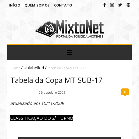
INÍCIO
QUEM SOMOS
CONTATO
/
Unlabelled
/
Home
Tabela da Copa MT SUB-17
Tabela da Copa MT SUB-17
0
Fábio Ramirez
06 outubro 2009
atualizado em 10/11/2009
CLASSIFICAÇÃO DO 2° TURNO