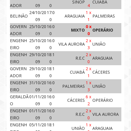
SINOP
CUIABÁ
ADOR
09
0
4
24/10/20
17:0
1 x
BELINÃO
ARAGUAIA
PALMEIRAS
09
0
1
GOVERN
25/10/20
16:0
0 x
MIXTO
OPERÁRIO
ADOR
09
0
0
ENGENH
25/10/20
16:0
2 x
VILA AURORA
UNIÃO
EIRO
09
0
3
ENGENH
29/10/20
18:1
2 x
R.E.C
ARAGUAIA
EIRO
09
0
0
GOVERN
29/10/20
18:1
2 x
CUIABÁ
CÁCERES
ADOR
09
0
1
ENGENH
31/10/20
16:0
1 x
PALMEIRAS
UNIÃO
EIRO
09
0
3
GERALDÃ
01/11/20
16:0
6 x
CÁCERES
OPERÁRIO
O
09
0
2
ENGENH
01/11/20
16:0
2 x
R.E.C
VILA AURORA
EIRO
09
0
0
ENGENH
05/11/20
18:1
1 x
UNIÃO
ARAGUAIA