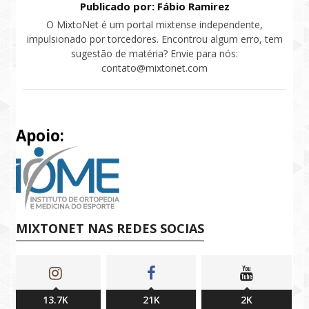
Publicado por: Fábio Ramirez
O MixtoNet é um portal mixtense independente,
impulsionado por torcedores. Encontrou algum erro, tem
sugestão de matéria? Envie para nós:
contato@mixtonet.com
Apoio:
MIXTONET NAS REDES SOCIAS
13.7K
21K
2K