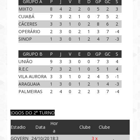
GRUPO A
P
J
V
E
D
GP
GC
S
MIXTO
8
4
2
2
0
5
2
3
CUIABÁ
7
3
2
1
0
7
5
2
CÁCERES
3
3
1
0
2
8
6
2
OPERÁRIO
2
3
0
2
1
3
7
-4
SINOP
1
3
0
1
2
4
7
-3
GRUPO B
P
J
V
E
D
GP
GC
S
UNIÃO
9
3
3
0
0
7
3
4
R.E.C
7
3
2
1
0
5
1
4
VILA AURORA
3
3
1
0
2
4
5
-1
ARAGUAIA
1
3
0
1
2
1
4
-3
PALMEIRAS
2
4
0
2
2
3
7
-4
JOGOS DO 2° TURNO
Hor
Estadio
Data
Clube
Clube
a
GOVERN
24/10/20
18:3
3 x