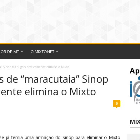
IOR DE MT
O MIXTONET
a” Sinop faz 9 gols praticamente elimina o Mixto
Ap
s de “maracutaia” Sinop
mente elimina o Mixto
0
MIX
nse já temia uma armação do Sinop para eliminar o Mixto