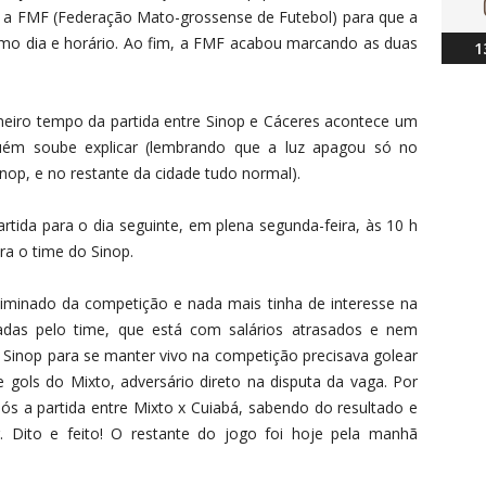
u a FMF (Federação Mato-grossense de Futebol) para que a
smo dia e horário. Ao fim, a FMF acabou marcando as duas
1
meiro tempo da partida entre Sinop e Cáceres acontece um
uém soube explicar (lembrando que a luz apagou só no
nop, e no restante da cidade tudo normal).
partida para o dia seguinte, em plena segunda-feira, às 10 h
ra o time do Sinop.
iminado da competição e nada mais tinha de interesse na
das pelo time, que está com salários atrasados e nem
O Sinop para se manter vivo na competição precisava golear
e gols do Mixto, adversário direto na disputa da vaga. Por
pós a partida entre Mixto x Cuiabá, sabendo do resultado e
. Dito e feito! O restante do jogo foi hoje pela manhã