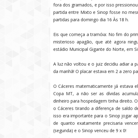
fora dos gramados, e por isso pressiono
partida entre Mixto e Sinop fosse no me
partidas para domingo dia 16 Às 18 h.
Eis que começa a tramóia: No fim do pri
misterioso apagão, que até agora ning
estádio Municipal Gigante do Norte, em Si
A luz não voltou e o juiz decidiu adiar a 
da manhã! O placar estava em 2 a zero pa
O Cáceres matematicamente já estava el
Copa MT, a não ser as dívidas acumula
dinheiro para hospedagem tinha direito. 
o Cáceres tirando a diferença de saldo d
isso era importante para o Sinop jogar a
de quanto exatamente precisaria vencer
(segunda) e o Sinop venceu de 9 x 0!