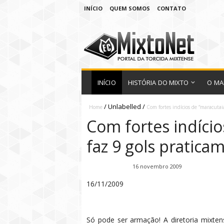
INÍCIO
QUEM SOMOS
CONTATO
INÍCIO
HISTÓRIA DO MIXTO
O MA
/
Unlabelled
/
Home
Com fortes indícios de “maracutai
Com fortes indício
faz 9 gols pratica
Fábio Ramirez
16 novembro 2009
16/11/2009
Só pode ser armação! A diretoria mixte