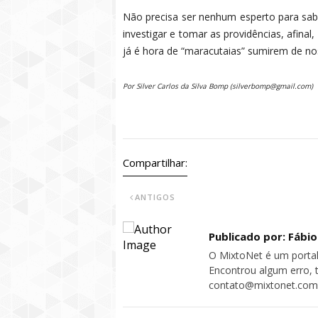
Não precisa ser nenhum esperto para sab
investigar e tomar as providências, afin
já é hora de “maracutaias” sumirem de no
Por Silver Carlos da Silva Bomp (silverbomp@gmail.com)
mixto, misto, sinop, mixto net
Compartilhar:
ANTIGOS
Publicado por: Fábi
O MixtoNet é um portal
Encontrou algum erro, 
contato@mixtonet.com