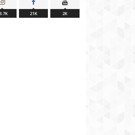
3.7K
21K
2K