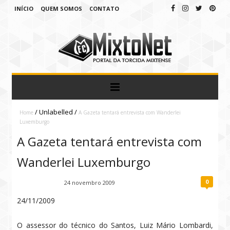
INÍCIO
QUEM SOMOS
CONTATO
/
Unlabelled
/
Home
A Gazeta tentará entrevista com Wanderlei
Luxemburgo
A Gazeta tentará entrevista com
Wanderlei Luxemburgo
0
Fábio Ramirez
24 novembro 2009
24/11/2009
O assessor do técnico do Santos, Luiz Mário Lombardi,