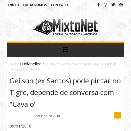
INÍCIO
QUEM SOMOS
CONTATO
/
Unlabelled
/
Home
Geílson (ex Santos) pode pintar no Tigre, depende de
conversa com "Cavalo"
Geílson (ex Santos) pode pintar no
Tigre, depende de conversa com
"Cavalo"
2
Fábio Ramirez
09 janeiro 2010
09/01/2010