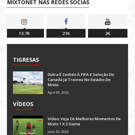
MIXTONET NAS REDES SOCIAS
13.7K
21K
2K
TIGRESAS
Dutra É Cedido À FIFA E Seleção Do
Canadá Já Treinou No Estádio Do
Mixto
April 09, 2026
VÍDEOS
Vídeo: Veja Os Melhores Momentos De
Mixto 1 X 2 Gama
June 20, 2026