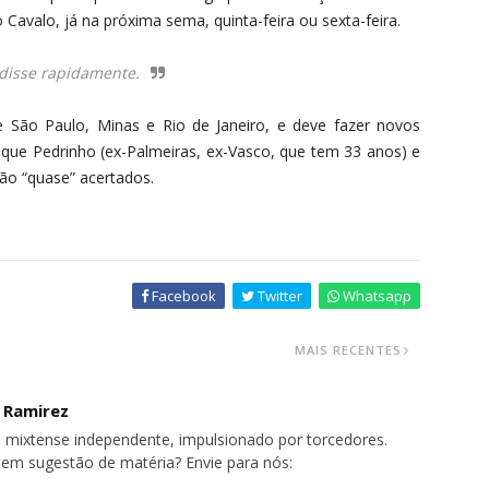
 Cavalo, já na próxima sema, quinta-feira ou sexta-feira.
 disse rapidamente.
e São Paulo, Minas e Rio de Janeiro, e deve fazer novos
que Pedrinho (ex-Palmeiras, ex-Vasco, que tem 33 anos) e
tão “quase” acertados.
Facebook
Twitter
Whatsapp
MAIS RECENTES
o Ramirez
 mixtense independente, impulsionado por torcedores.
tem sugestão de matéria? Envie para nós: