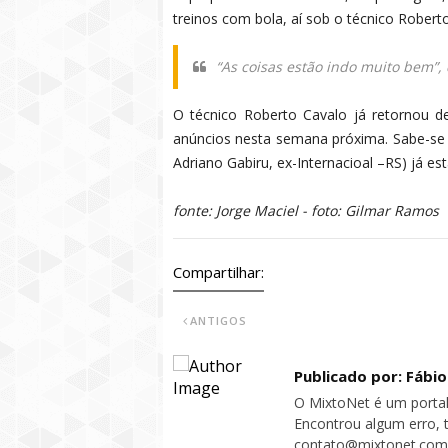
treinos com bola, aí sob o técnico Roberto
“
As coisas estão indo muito bem
”,
O técnico Roberto Cavalo já retornou d
anúncios nesta semana próxima. Sabe-se 
Adriano Gabiru, ex-Internacioal –RS) já es
fonte: Jorge Maciel - foto: Gilmar Ramos
Compartilhar:
ANTIGOS
Publicado por: Fábi
O MixtoNet é um portal
Encontrou algum erro, 
contato@mixtonet.com