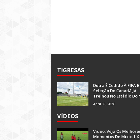
TIGRESAS
Dutra É Cedido À FIFA E
Seleção Do Canadá Já
Treinou No Estádio Do 
April 09, 2026
VÍDEOS
Vídeo: Veja Os Melhore
Momentos De Mixto 1 X