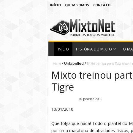
INÍCIO
QUEM SOMOS
CONTATO
INÍCIO
HISTÓRIA DO MIXTO
O MA
/
Unlabelled
/
Home
Mixto treinou parte física ontem 
Mixto treinou part
Tigre
Fábio Ramirez
10 janeiro 2010
10/01/2010
Que folga que nada! Todo o plantel do Mi
por uma maratona de atividades físicas, 