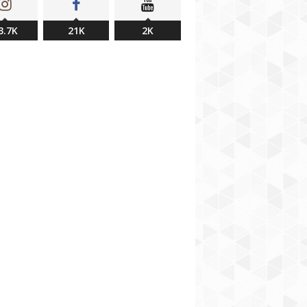
3.7K
21K
2K