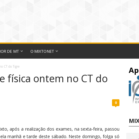
IOR DE MT
O MIXTONET
no CT do Tigre
Ap
e física ontem no CT do
0
MIX
xto, após a realização dos exames, na sexta-feira, passou
pela manhã e tarde deste sábado. Neste domingo, folga só