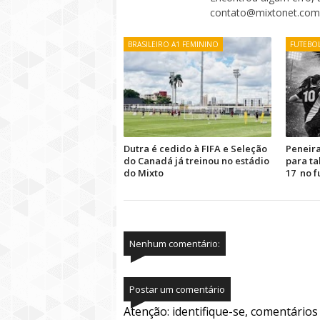
contato@mixtonet.com
BRASILEIRO A1 FEMININO
FUTEBO
Dutra é cedido à FIFA e Seleção
Peneira
do Canadá já treinou no estádio
para ta
do Mixto
17 no f
Nenhum comentário:
Postar um comentário
Atenção: identifique-se, comentário