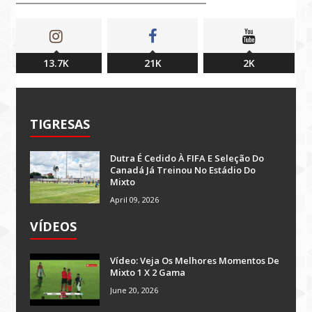
13.7K
21K
2K
TIGRESAS
Dutra É Cedido À FIFA E Seleção Do
Canadá Já Treinou No Estádio Do
Mixto
April 09, 2026
VÍDEOS
Vídeo: Veja Os Melhores Momentos De
Mixto 1 X 2 Gama
June 20, 2026