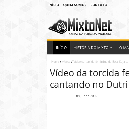
INÍCIO
QUEM SOMOS
CONTATO
INÍCIO
HISTÓRIA DO MIXTO
O MA
/
/
Home
vídeos
Vídeo da torcida feminina da Boca Suja 
Vídeo da torcida f
cantando no Dutr
Fábio Ramirez
08 junho 2010