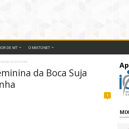
IOR DE MT
O MIXTONET
cantando no Dutrinha
Ap
eminina da Boca Suja
inha
1
MIX