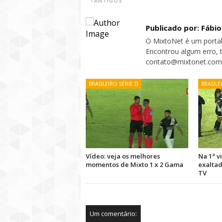
ANTIGOS
Publicado por: Fábi
O MixtoNet é um portal
Encontrou algum erro, 
contato@mixtonet.com
BRASILEIRO SÉRIE D
BRASILE
Vídeo: veja os melhores
Na 1ª vi
momentos de Mixto 1 x 2 Gama
exaltad
TV
Um comentário: