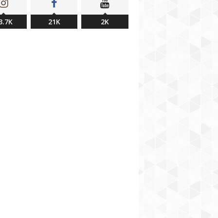
3.7K
21K
2K