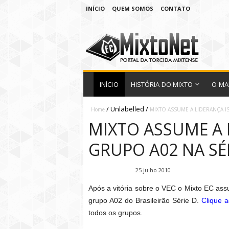
INÍCIO
QUEM SOMOS
CONTATO
INÍCIO
HISTÓRIA DO MIXTO
O MA
/
Unlabelled
/
Home
MIXTO ASSUME A LIDERANÇA I
MIXTO ASSUME A 
GRUPO A02 NA SÉ
Fábio Ramirez
25 julho 2010
Após a vitória sobre o VEC o Mixto EC ass
grupo A02 do Brasileirão Série D.
Clique a
todos os grupos.