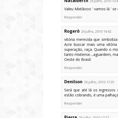
Natalberth
26 julho, 2010 13:
Valeu Mixtãooo ' vamos lá ' se
Responder
Rogerô
26 julho, 2010 14:42
vitória merecida que simboliza
Acre buscar mais uma vitória
superação, raça. Quando o mixt
tanto mixtense....aguardem, ma
Oeste do Brasil.
Responder
Denilson
26 julho, 2010 17:25
Será que até lá os ingressos
estão cobrando, é uma palhaç
Responder
Pierre
26 julho, 2010 17:27