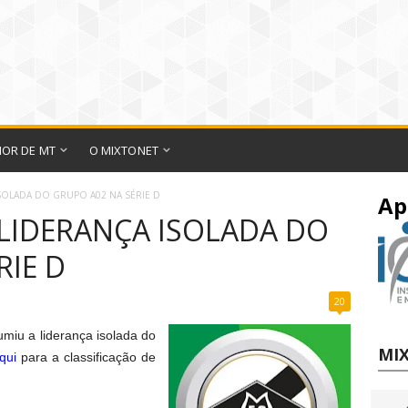
IOR DE MT
O MIXTONET
SOLADA DO GRUPO A02 NA SÉRIE D
Ap
LIDERANÇA ISOLADA DO
RIE D
20
umiu a liderança isolada do
MIX
qui
para a classificação de