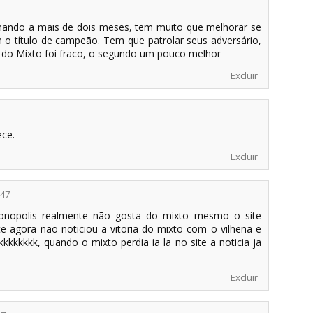
inando a mais de dois meses, tem muito que melhorar se
 o título de campeão. Tem que patrolar seus adversário,
do Mixto foi fraco, o segundo um pouco melhor
Excluir
ece.
Excluir
:47
onopolis realmente não gosta do mixto mesmo o site
e agora não noticiou a vitoria do mixto com o vilhena e
.kkkkkkkk, quando o mixto perdia ia la no site a noticia ja
Excluir