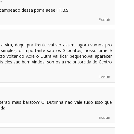
47
 campeãoo dessa porra aeee ! T.B.S
Excluir
 a vira, daqui pra frente vai ser assim, agora vamos pro
 simples, o importante sao os 3 pontos, nosso time é
o voltar do Acre o Dutra vai ficar pequeno,vai aparecer
is eles sao bem vindos, somos a maior torcida do Centro
Excluir
 serão mais barato?? O Dutrinha não vale tudo isso que
ada
Excluir