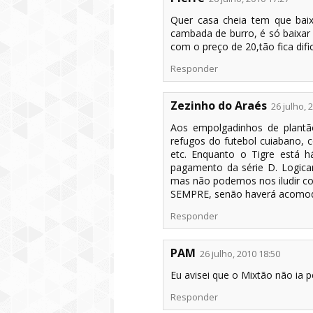
Quer casa cheia tem que baix
cambada de burro, é só baixar 
com o preço de 20,tão fica dific
Responder
Zezinho do Araés
26 julho, 
Aos empolgadinhos de plant
refugos do futebol cuiabano, c
etc. Enquanto o Tigre está 
pagamento da série D. Logica
mas não podemos nos iludir c
SEMPRE, senão haverá acomoda
Responder
PAM
26 julho, 2010 18:50
Eu avisei que o Mixtão não ia pe
Responder