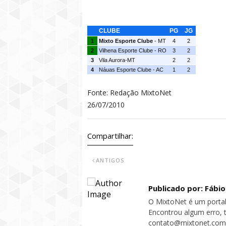
Grupo A02 Série D
CLUBE
PG
JG
1
Mixto Esporte Clube
- MT
4
2
2
Vilhena Esporte Clube - RO
3
2
3
Vila Aurora-MT
2
2
4
Náuas Esporte Clube - AC
1
2
Fonte: Redação MixtoNet
26/07/2010
Compartilhar:
ANTIGOS
Publicado por: Fábi
O MixtoNet é um portal
Encontrou algum erro, 
contato@mixtonet.com