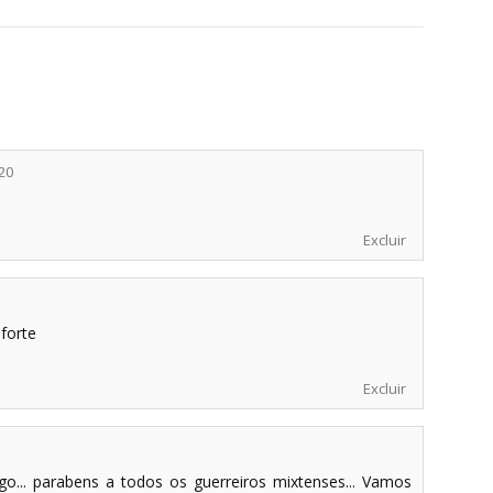
:20
Excluir
forte
Excluir
go... parabens a todos os guerreiros mixtenses... Vamos