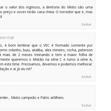
ar o valor dos ingresso, a diretoria do Mixto são uma
o preço e voces terão casa cheia. O torcedor que ir, mas
il
Excluir
2010 17:28
ão, é bom lembrar que o VEC é formado somente por
omo robinho, buiu, ataliba, alex mineiro, rocha, peterson
há mais de 2 meses treinando e tem a maior folha de
mente queremos o Mixtão na série C e rumo à série A,
om este time. Precisamos, devemos e podemos melhorar.
ção e ai já viu né?
Excluir
rder... Mixto campeão e Patric artilheio.
Excluir