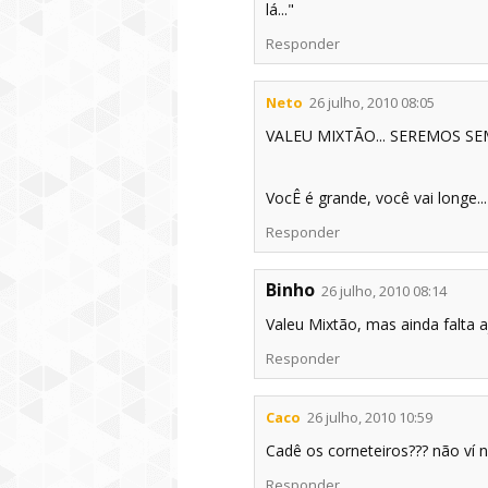
lá..."
Responder
Neto
26 julho, 2010 08:05
VALEU MIXTÃO... SEREMOS SE
VocÊ é grande, você vai longe...
Responder
Binho
26 julho, 2010 08:14
Valeu Mixtão, mas ainda falta a
Responder
Caco
26 julho, 2010 10:59
Cadê os corneteiros??? não ví 
Responder