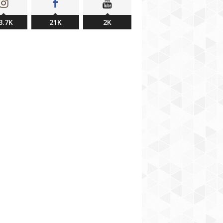
3.7K
21K
2K