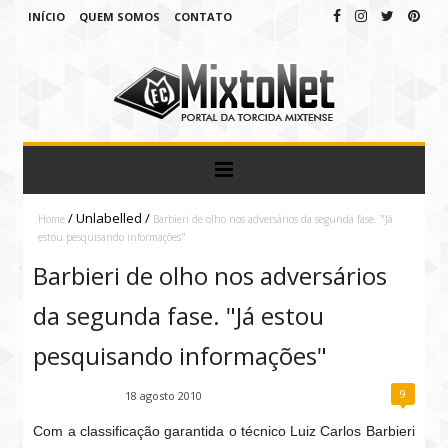
INÍCIO
QUEM SOMOS
CONTATO
/
Unlabelled
/
Home
Barbieri de olho nos adversários da segunda fase. "Já
estou pesquisando informações"
Barbieri de olho nos adversários
da segunda fase. "Já estou
pesquisando informações"
9
Fábio Ramirez
18 agosto 2010
Com a classificação garantida o técnico Luiz Carlos Barbieri