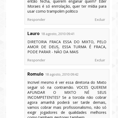
então fecha, querem enganar quem? Eder
Moraes é só enrrolação, quer ter mídia para
usar como trampolim politico
Responder
Excluir
Lauro
18 agosto, 2010 09:41
DIRETORIA FRACA ESSA DO MIXTO, PELO
AMOR DE DEUS, ESSA TURMA É FRACA,
PODE PARAR - NÃO DA MAIS
Responder
Excluir
Romulo
18 agosto, 2010 09:42
Incrivel mesmo é ver essa diretoria do Mixto
seguir só na contramão. VOCES QUEREM
AFUNDAR O MIXTO NÉ SEUS
INCOMPETENTES? Se a torcida não cobrar
agora amanhã poderá ser tarde demais,
vamos cobrar mais profissionalismo, não só
exigir jogadores de qualidades melhores
como tambem gestores tambem