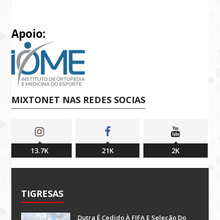
Apoio:
MIXTONET NAS REDES SOCIAS
13.7K
21K
2K
TIGRESAS
Dutra É Cedido À FIFA E Seleção Do