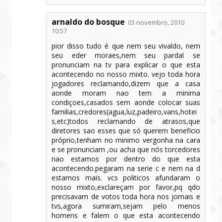
arnaldo do bosque
03 novembro, 2010
10:57
pior disso tudo é que nem seu vivaldo, nem
seu eder moraes,nem seu pardal se
pronunciam na tv para explicar o que esta
acontecendo no nosso mixto. vejo toda hora
jogadores reclamando,dizem que a casa
aonde moram nao tem a minima
condiçoes,casados sem aonde colocar suas
familias,credores(agua,luz,padeiro,vans,hotei
s,etc)todos reclamando de atrasos,que
diretores sao esses que só querem beneficio
próprio,tenham no minimo vergonha na cara
e se pronunciam ,ou acha que nós torcedores
nao estamos por dentro do que esta
acontecendo.pegaram na serie c e nem na d
estamos mais. vcs politicos afundaram o
nosso mixto,exclareçam por favor,pq qdo
precisavam de votos toda hora nos jornais e
tvs,agora sumiram,sejam pelo menos
homens e falem o que esta acontecendo