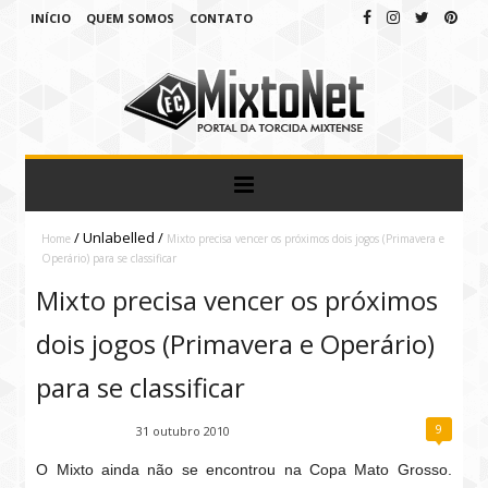
INÍCIO
QUEM SOMOS
CONTATO
/
Unlabelled
/
Home
Mixto precisa vencer os próximos dois jogos (Primavera e
Operário) para se classificar
Mixto precisa vencer os próximos
dois jogos (Primavera e Operário)
para se classificar
9
Fábio Ramirez
31 outubro 2010
O Mixto ainda não se encontrou na Copa Mato Grosso.