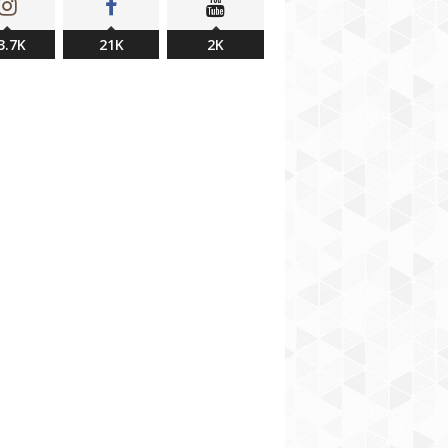
3.7K
21K
2K