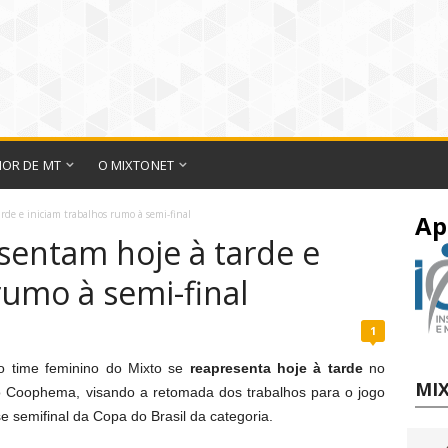
IOR DE MT
O MIXTONET
arde e iniciam trabalhos rumo à semi-final
Ap
sentam hoje à tarde e
rumo à semi-final
1
do time feminino do Mixto se
reapresenta hoje à tarde
no
MIX
o Coophema, visando a retomada dos trabalhos para o jogo
e semifinal da Copa do Brasil da categoria.