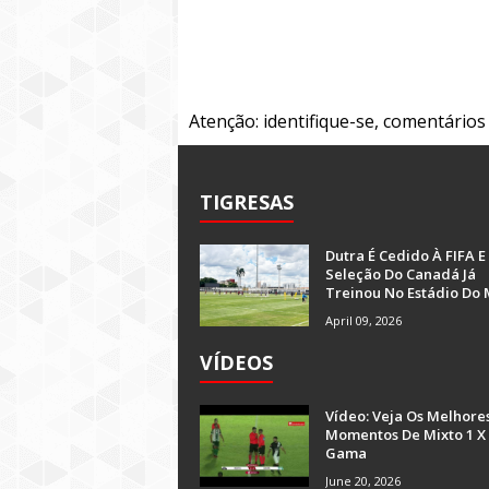
Atenção: identifique-se, comentário
TIGRESAS
Dutra É Cedido À FIFA E
Seleção Do Canadá Já
Treinou No Estádio Do 
April 09, 2026
VÍDEOS
Vídeo: Veja Os Melhore
Momentos De Mixto 1 X
Gama
June 20, 2026