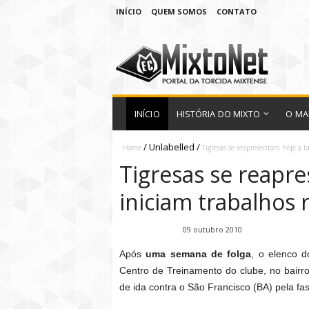
INÍCIO
QUEM SOMOS
CONTATO
INÍCIO
HISTÓRIA DO MIXTO
O MA
/
Unlabelled
/
Home
Tigresas se reapresentam hoje à t
Tigresas se reapre
iniciam trabalhos 
Fábio Ramirez
09 outubro 2010
Após
uma semana de folga
, o elenco 
Centro de Treinamento do clube, no bairr
de ida contra o São Francisco (BA) pela fas