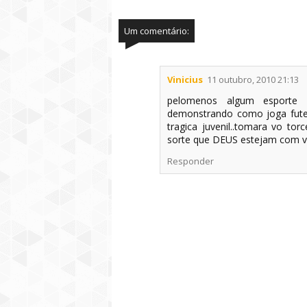
Um comentário:
Vinicius
11 outubro, 2010 21:13
pelomenos algum esporte 
demonstrando como joga futeb
tragica juvenil..tomara vo to
sorte que DEUS estejam com v
Responder