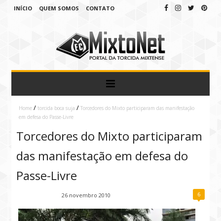
INÍCIO
QUEM SOMOS
CONTATO
/
/
Home
torcida boca suja
Torcedores do Mixto participaram das manifestação
em defesa do Passe-Livre
Torcedores do Mixto participaram
das manifestação em defesa do
Passe-Livre
6
Fábio Ramirez
26 novembro 2010