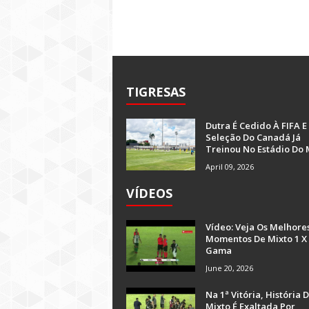
TIGRESAS
Dutra É Cedido À FIFA E
Seleção Do Canadá Já
Treinou No Estádio Do 
April 09, 2026
VÍDEOS
Vídeo: Veja Os Melhore
Momentos De Mixto 1 X
Gama
June 20, 2026
Na 1ª Vitória, História 
Mixto É Exaltada Por