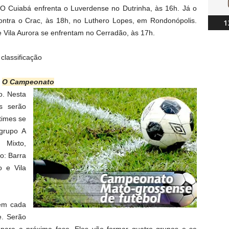
 O Cuiabá enfrenta o Luverdense no Dutrinha, às 16h. Já o
ntra o Crac, às 18h, no Luthero Lopes, em Rondonópolis.
1
e Vila Aurora se enfrentam no Cerradão, às 17h.
 classificação
O Campeonato
o. Nesta
s serão
times se
 grupo A
 Mixto,
o: Barra
o e Vila
em cada
e. Serão