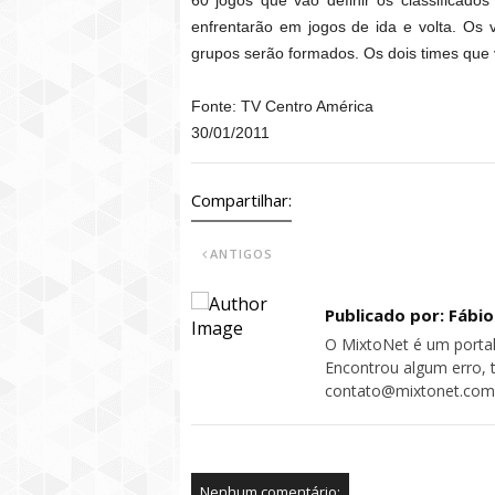
60 jogos que vão definir os classificado
enfrentarão em jogos de ida e volta. Os 
grupos serão formados. Os dois times que 
Fonte: TV Centro América
30/01/2011
Compartilhar:
ANTIGOS
Publicado por: Fábi
O MixtoNet é um portal
Encontrou algum erro, 
contato@mixtonet.com
Nenhum comentário: