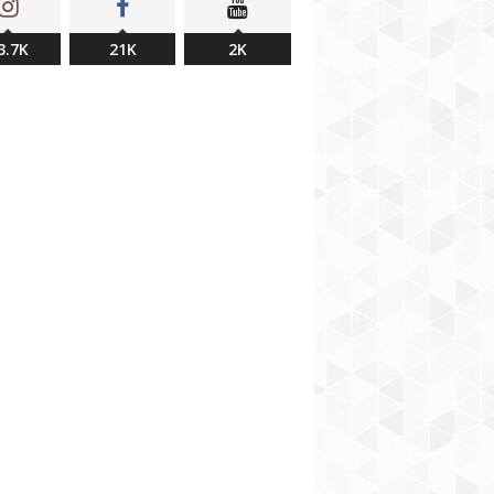
3.7K
21K
2K