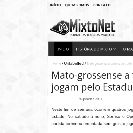
INÍCIO
QUEM SOMOS
CONTATO
INÍCIO
HISTÓRIA DO MIXTO
O MA
/
Unlabelled
/
Home
Mato-grossense a todo vapor: oit
Mato-grossense a 
jogam pelo Estadu
Fábio Ramirez
30 janeiro 2011
Neste fim de semana ocorrem quatros jo
Estado. No sábado à noite, Sorriso e Op
partida terminou empatada sem gols, o jogo