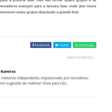
s para a próxima fase. Eles vão formar quatro grupos e se
vencedores avançam para a terceira fase, onde dois novos
vencerem esses grupos disputarão a grande final.
Facebook
Twitter
Whatsapp
MAIS RECENTES
o Ramirez
 mixtense independente, impulsionado por torcedores.
tem sugestão de matéria? Envie para nós: