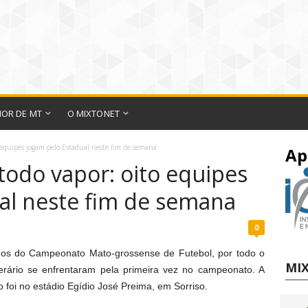
IOR DE MT
O MIXTONET
o equipes jogam pelo Estadual neste fim de semana
Ap
todo vapor: oito equipes
al neste fim de semana
0
gos do Campeonato Mato-grossense de Futebol, por todo o
MIX
erário se enfrentaram pela primeira vez no campeonato. A
 foi no estádio Egídio José Preima, em Sorriso.