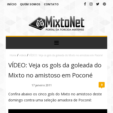
INÍCIO
QUEM SOMOS
CONTATO
/
/
Home
vídeos
VÍDEO: Veja os gols da goleada do Mixto no amistoso em Poconé
VÍDEO: Veja os gols da goleada do
Mixto no amistoso em Poconé
0
Fábio Ramirez
17 janeiro 2011
Confira abaixo os cinco gols do Mixto no amistoso deste
domingo contra uma seleção amadora de Poconé: