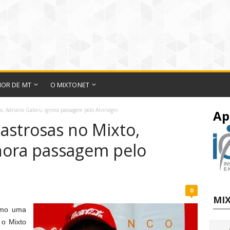
IOR DE MT
O MIXTONET
to, Adriano Gabiru ignora passagem pelo Alvinegro
Ap
astrosas no Mixto,
nora passagem pelo
0
MIX
omo uma
 o Mixto