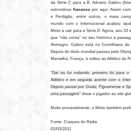
da Série C para a B, Adriano Gabiru (foto
estrondoso
fracasso
por aqui. Assim com
e Perdigão, entre outros, o meia cam
mundo com o Internacional acabou ‘aju
Mixto a cair para a Série D. Agora, aos 33 
que “não conta” no seu histórico a passa
Alvinegro. Gabiru está no Corinthians do
Depois do título mundial passou pelo Olym
Marselha, França, e voltou ao Atlético do P
"
Daí eu fui rodando, primeiro fui para o
Atlético e em seguida acertei com o Inte
Depois passei por Goiás, Figueirense e S
uma passagem"
disse o jogador ao site gl
Muito provavelmente, o Mixto também prefe
Fonte: Craques do Rádio
02/03/2011