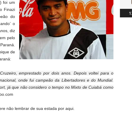
) foi um
o Finazi
1
peão do
dando’ o
anos, diz
gem pelo
 Paraná.
pique de
araná:
 Cruzeiro, emprestado por dois anos. Depois voltei para o
rnacional, onde fui campeão da Libertadores e do Mundial.
port, já que não considero o tempo no Mixto de Cuiabá como
obo.com
re não lembrar de sua estada por aqui.