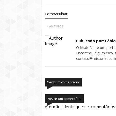
Compartilhar:
ANTIGOS
Publicado por: Fábi
O MixtoNet é um portal
Encontrou algum erro, 
contato@mixtonet.com
Nenhum comentário:
Postar um comentário
Atenção: identifique-se, comentário