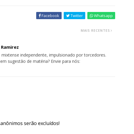
Facebook
Twitter
Whatsapp
MAIS RECENTES
o Ramirez
 mixtense independente, impulsionado por torcedores.
tem sugestão de matéria? Envie para nós:
s anônimos serão excluídos!