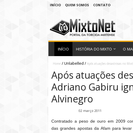
INÍCIO
QUEM SOMOS
CONTATO
INÍCIO
HISTÓRIA DO MIXTO
O MA
/
Unlabelled
/
Home
Após atuações desastrosas no Mix
Após atuações des
Adriano Gabiru ig
Alvinegro
Fábio Ramirez
02 março 2011
Contratado a peso de ouro em 2009 c
das grandes apostas da Afam para levar