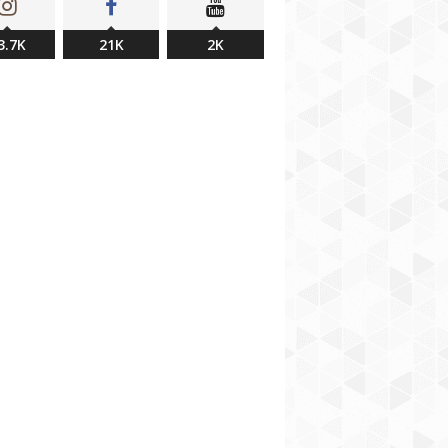
3.7K
21K
2K