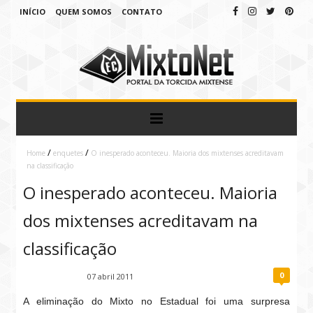
INÍCIO
QUEM SOMOS
CONTATO
/
/
Home
enquetes
O inesperado aconteceu. Maioria dos mixtenses acreditavam
na classificação
O inesperado aconteceu. Maioria
dos mixtenses acreditavam na
classificação
0
Fábio Ramirez
07 abril 2011
A eliminação do Mixto no Estadual foi uma surpresa