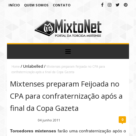
INÍCIO
QUEM SOMOS
CONTATO
/
Unlabelled
/
Home
Mixtenses preparam Feijoada no CPA para
confraternização após a final da Copa Gazeta
Mixtenses preparam Feijoada no
CPA para confraternização após a
final da Copa Gazeta
0
Fábio Ramirez
04 junho 2011
Torcedores mixtenses
farão uma confraternização após o