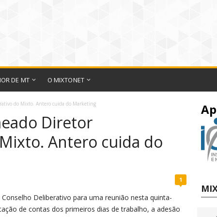
IOR DE MT
O MIXTONET
rativo do Mixto. Antero cuida do Marketing
Ap
eado Diretor
Mixto. Antero cuida do
1
MIX
 Conselho Deliberativo para uma reunião nesta quinta-
stação de contas dos primeiros dias de trabalho, a adesão