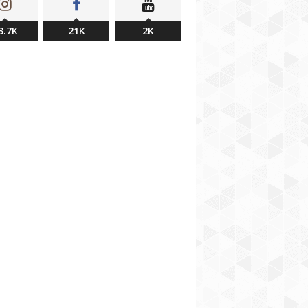
3.7K
21K
2K