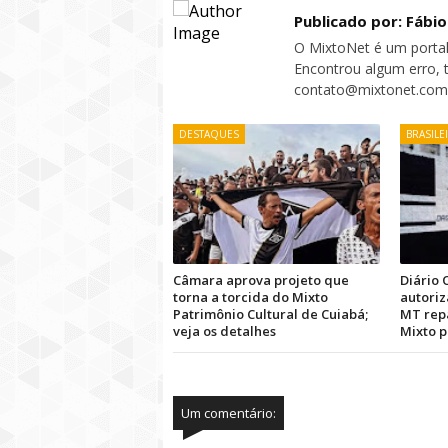
Publicado por: Fábi
O MixtoNet é um portal
Encontrou algum erro, 
contato@mixtonet.com
DESTAQUES
BRASILE
Câmara aprova projeto que
Diário O
torna a torcida do Mixto
autori
Patrimônio Cultural de Cuiabá;
MT repa
veja os detalhes
Mixto p
Um comentário: