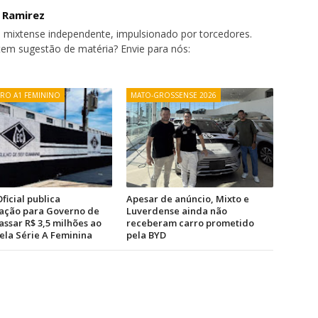
o Ramirez
 mixtense independente, impulsionado por torcedores.
tem sugestão de matéria? Envie para nós:
IRO A1 FEMININO
MATO-GROSSENSE 2026
ficial publica
Apesar de anúncio, Mixto e
zação para Governo de
Luverdense ainda não
ssar R$ 3,5 milhões ao
receberam carro prometido
ela Série A Feminina
pela BYD