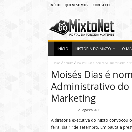
INÍCIO
QUEM SOMOS
CONTATO
INÍCIO
HISTÓRIA DO MIXTO
O MA
/
/
Home
o clube
Moisés Dias é nomeado Diretor Administ
Moisés Dias é nom
Administrativo do 
Marketing
Fábio Ramirez
29 agosto 2011
A diretoria executiva do Mixto convocou o
feira, dia 1º de setembro. Em pauta a pre