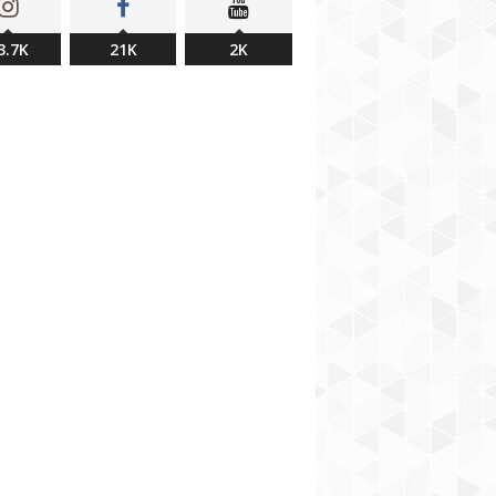
3.7K
21K
2K