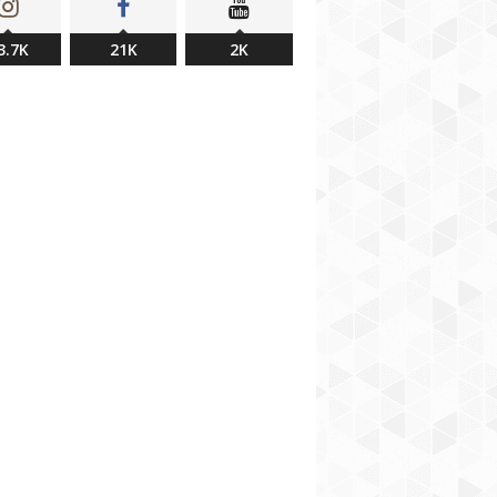
3.7K
21K
2K