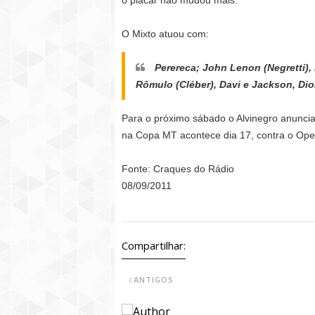
o placar não mudou mais.
O Mixto atuou com:
Perereca; John Lenon (Negretti), 
Rômulo (Cléber), Davi e Jackson, Dio
Para o próximo sábado o Alvinegro anuncia 
na Copa MT acontece dia 17, contra o Oper
Fonte: Craques do Rádio
08/09/2011
Compartilhar:
ANTIGOS