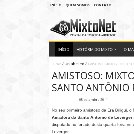
INÍCIO
QUEM SOMOS
CONTATO
INÍCIO
HISTÓRIA DO MIXTO
O MA
/
Unlabelled
/
Home
AMISTOSO: MIXTO VENCE A SE
AMISTOSO: MIXTO
SANTO ANTÔNIO P
Fábio Ramirez
08 setembro 2011
No seu primeiro amistoso da Era Birigui, o
Amadora da Santo Antonio de Leverger
disputado no feriado desta quarta-feira no 
Leverger.