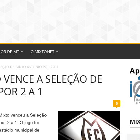
IOR DE MT
O MIXTONET
LEÇÃO DE SANTO ANTÔNIO POR 2 A 1
Ap
 VENCE A SELEÇÃO DE
OR 2 A 1
0
 Mixto venceu a
Seleção
MIX
por 2 a 1. O jogo foi
estádio municipal de