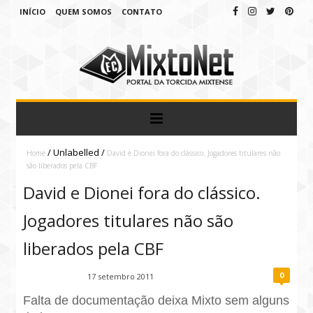
INÍCIO
QUEM SOMOS
CONTATO
/
Unlabelled
/
Home
David e Dionei fora do clássico. Jogadores titulares não
são liberados pela CBF
David e Dionei fora do clássico.
Jogadores titulares não são
liberados pela CBF
0
Fábio Ramirez
17 setembro 2011
Falta de documentação deixa Mixto sem alguns