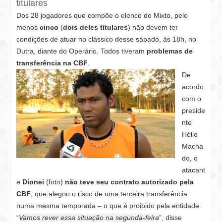
titulares
Dos 28 jogadores que compõe o elenco do Mixto, pelo
menos
cinco
(
dois deles titulares
) não devem ter
condições de atuar no clássico desse sábado, às 18h, no
Dutra, diante do Operário. Todos tiveram
problemas de
transferência na CBF
.
De
acordo
com o
preside
nte
Hélio
Macha
do, o
atacant
e
Dionei
(foto)
não teve seu contrato autorizado pela
CBF
, que alegou o risco de uma terceira transferência
numa mesma temporada – o que é proibido pela entidade.
“
Vamos rever essa situação na segunda-feira
”, disse