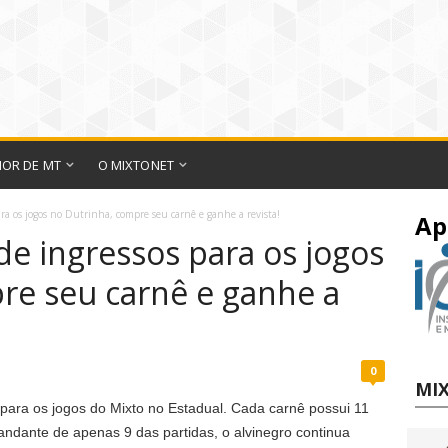
IOR DE MT
O MIXTONET
ra os jogos no Dutrinha, compre seu carnê e ganhe a revista!
Ap
de ingressos para os jogos
re seu carnê e ganhe a
0
MIX
para os jogos do Mixto no Estadual. Cada carnê possui 11
andante de apenas 9 das partidas, o alvinegro continua