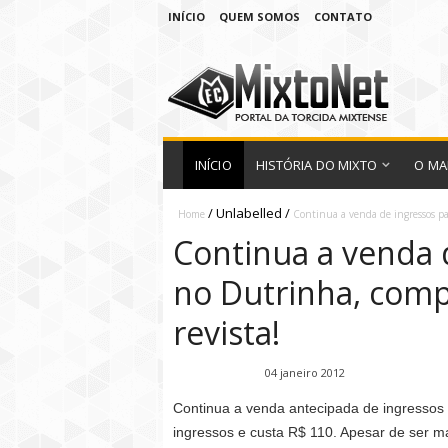
INÍCIO
QUEM SOMOS
CONTATO
INÍCIO
HISTÓRIA DO MIXTO
O MA
/
Unlabelled
/
Home
Continua a venda de ingressos pa
Continua a venda 
no Dutrinha, comp
revista!
Fábio Ramirez
04 janeiro 2012
Continua a venda antecipada de ingressos
ingressos e custa R$ 110. Apesar de ser m