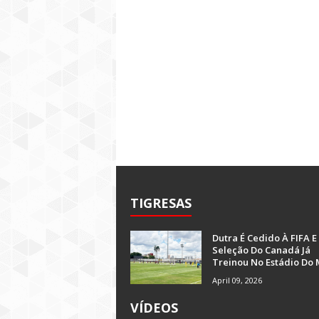
TIGRESAS
Dutra É Cedido À FIFA E
Seleção Do Canadá Já
Treinou No Estádio Do 
April 09, 2026
VÍDEOS