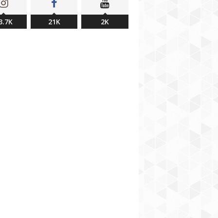
3.7K
21K
2K