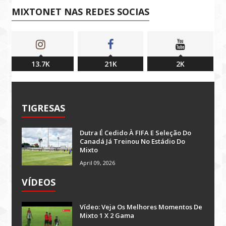
MIXTONET NAS REDES SOCIAS
13.7K
21K
2K
TIGRESAS
Dutra É Cedido À FIFA E Seleção Do
Canadá Já Treinou No Estádio Do
Mixto
April 09, 2026
VÍDEOS
Vídeo: Veja Os Melhores Momentos De
Mixto 1 X 2 Gama