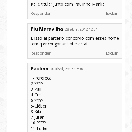
Kal é titular junto com Paulinho Marilia.
Responder
Excluir
Piu Maravilha
28 abril, 2012 12:31
É isso ai parceiro concordo com esses nome
tem q enchugar uns atletas ai.
Responder
Excluir
Paulino
28 abril, 2012 12:38
1-Perereca
2-?????
3-Kall
4-Cris
6-?????
5-Cléber
8-Kiko
7-Julian
10-?????
11-Furlan