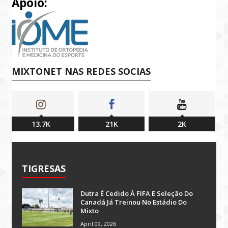
Apoio:
MIXTONET NAS REDES SOCIAS
13.7K
21K
2K
TIGRESAS
Dutra É Cedido À FIFA E Seleção Do
Canadá Já Treinou No Estádio Do
Mixto
April 09, 2026