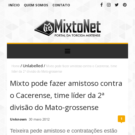
INÍCIO
QUEM SOMOS
CONTATO
/
Unlabelled
/
Home
Mixto pode fazer amistoso contra o Cacerense, time
líder da 2ª divisão do Mato-grossense
Mixto pode fazer amistoso contra
o Cacerense, time líder da 2ª
divisão do Mato-grossense
1
Unknown
30 maio 2012
Teixeira pede amistoso e contratações estão