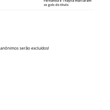
Fernanda e Thaylla marcaram
os gols do título
s anônimos serão excluídos!