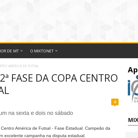
IOR DE MT
O MIXTONET
NTRO AMÉRICA DE FUTSAL
Ap
 2ª FASE DA COPA CENTRO
AL
0
, um na sexta e dois no sábado
MIX
a Centro América de Futsal - Fase Estadual. Campeão da
om excelente campanha na disputa estadual.