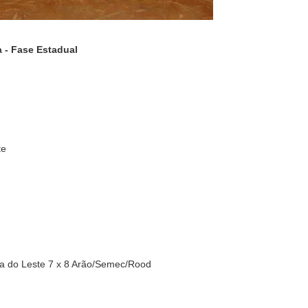
 - Fase Estadual
te
ra do Leste 7 x 8 Arão/Semec/Rood