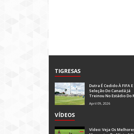
TIGRESAS
Dutra É Cedido À FIFA E
Seleção Do Canadá Já
Treinou No Estádio Do 
April 09, 2026
VÍDEOS
Vídeo: Veja Os Melhore