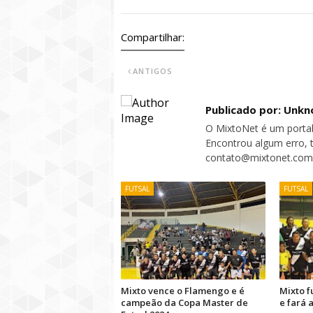
Compartilhar:
ANTIGOS
Publicado por: Unk
O MixtoNet é um portal
Encontrou algum erro, 
contato@mixtonet.com
FUTSAL
FUTSAL
Mixto vence o Flamengo e é
Mixto f
campeão da Copa Master de
e fará 