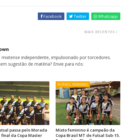
Facebook
Twitter
Whatsapp
MAIS RECENTES
nown
 mixtense independente, impulsionado por torcedores.
tem sugestão de matéria? Envie para nós:
FUTEBOL FEMININO
utsal passa pelo Morada
Mixto feminino é campeão da
a final da Copa Master
Copa Brasil MT de Futsal Sub-15.