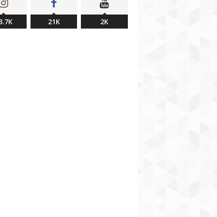
3.7K
21K
2K