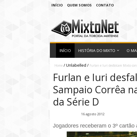
INÍCIO
QUEM SOMOS
CONTATO
INÍCIO
HISTÓRIA DO MIXTO
O MA
/
Unlabelled
/
Home
Furlan e Iuri desfalcam Mixto con
Furlan e Iuri desf
Sampaio Corrêa na 
da Série D
Fábio Ramirez
16 agosto 2012
Jogadores receberam o 3º cartão 