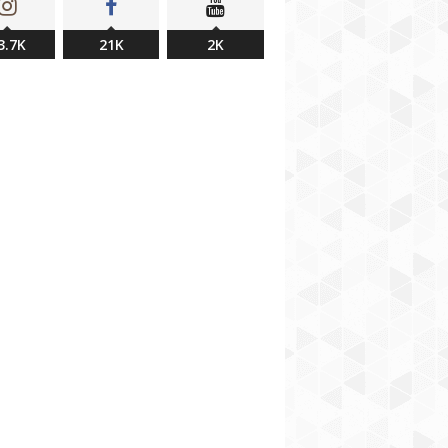
3.7K
21K
2K