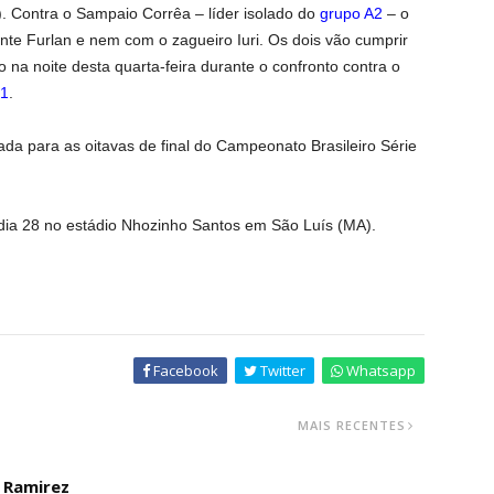
. Contra o Sampaio Corrêa – líder isolado do
grupo A2
– o
nte Furlan e nem com o zagueiro Iuri. Os dois vão cumprir
 na noite desta quarta-feira durante o confronto contra o
 1
.
pada para as oitavas de final do Campeonato Brasileiro Série
di
a 28 no estádio
Nhozinho Santos em São Luís (MA).
Facebook
Twitter
Whatsapp
MAIS RECENTES
o Ramirez