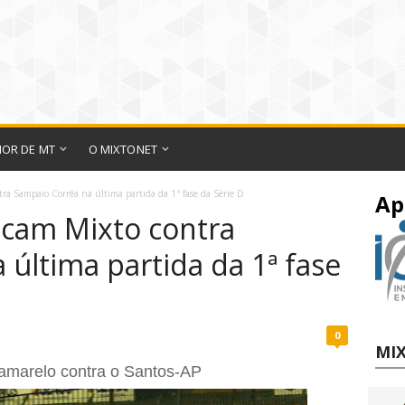
IOR DE MT
O MIXTONET
tra Sampaio Corrêa na última partida da 1ª fase da Série D
Ap
alcam Mixto contra
última partida da 1ª fase
0
MIX
amarelo contra o Santos-AP