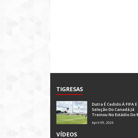
TIGRESAS
Dutra É Cedido À FIFA E
Seleção Do Canadá Já
Treinou No Estádio Do 
April 09, 2026
VÍDEOS