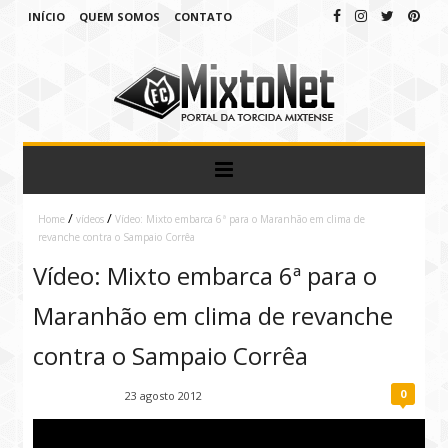
INÍCIO
QUEM SOMOS
CONTATO
/
/
Home
vídeos
Vídeo: Mixto embarca 6ª para o Maranhão em clima de
revanche contra o Sampaio Corrêa
Vídeo: Mixto embarca 6ª para o
Maranhão em clima de revanche
contra o Sampaio Corrêa
0
Fábio Ramirez
23 agosto 2012