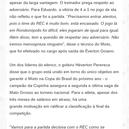
apesar da larga vantagem. O treinador prega respeito ao
adversário. Para Eduardo, a vitória de 4 a 1 no jogo de ida
não refletiu o que foi a partida. “
Precisamos entrar atentos,
pois o time
do REC é muito bom, está encaixado. O jogo lá
em Rondonópolis foi difícil, eles jogaram de igual para igual.
Além disso, tem a questão de respeitar seu adversário. Não
iremos
menospreza ninguém
”, disse o técnico
do Mixto,
que foi efetivado no
cargo após saída de Éverton Goiano.
Um dos líderes do elenco, o goleiro Héverton Perereca
disse que o grupo está unido em torno do único objetivo em
garantir o Mixto na Copa do Brasil do próximo ano - o
campeão da Copinha assegura a segunda e última vaga de
Mato Grosso ao torneio nacional. Para o atleta, apesar dos
três meses de salários
em atraso, há uma
grande
motivação em ratificar a classificação
à final da
competição.
“
Vamos para a partida decisiva com o REC como se