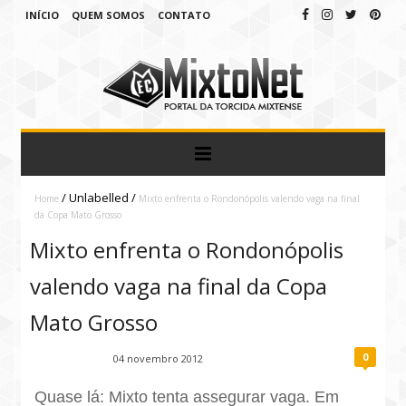
INÍCIO
QUEM SOMOS
CONTATO
/
Unlabelled
/
Home
Mixto enfrenta o Rondonópolis valendo vaga na final
da Copa Mato Grosso
Mixto enfrenta o Rondonópolis
valendo vaga na final da Copa
Mato Grosso
0
Fábio Ramirez
04 novembro 2012
Quase lá: Mixto tenta assegurar vaga. Em