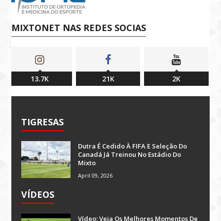
MIXTONET NAS REDES SOCIAS
13.7K
21K
2K
TIGRESAS
Dutra É Cedido À FIFA E Seleção Do
Canadá Já Treinou No Estádio Do
Mixto
April 09, 2026
VÍDEOS
Vídeo: Veja Os Melhores Momentos De