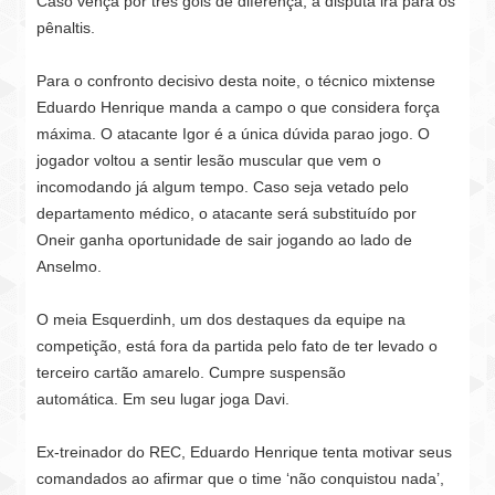
Caso vença por três gols de diferença, a disputa irá para os
pênaltis.
Para o confronto decisivo desta noite, o técnico mixtense
Eduardo Henrique manda a campo o que considera força
máxima. O atacante Igor é a única dúvida parao jogo. O
jogador voltou a sentir lesão muscular que vem o
incomodando já algum tempo. Caso seja vetado pelo
departamento médico, o atacante
será substituído por
Oneir ganha oportunidade
de sair jogando ao lado de
Anselmo.
O meia Esquerdinh, um dos destaques da equipe na
competição, está fora da partida pelo fato de ter levado o
terceiro cartão amarelo. Cumpre suspensão
automática. Em seu lugar joga Davi.
Ex-treinador do REC, Eduardo Henrique tenta motivar seus
comandados ao afirmar que o time ‘não conquistou nada’,