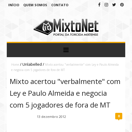
INÍCIO
QUEM SOMOS
CONTATO
/
Unlabelled
/
Home
Mixto acertou "verbalmente" com Ley e Paulo Almeida
e negocia com 5 jogadores de fora de MT
Mixto acertou "verbalmente" com
Ley e Paulo Almeida e negocia
com 5 jogadores de fora de MT
0
Fábio Ramirez
13 dezembro 2012