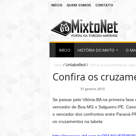
INÍCIO
QUEM SOMOS
CONTATO
INÍCIO
HISTÓRIA DO MIXTO
O MA
/
Unlabelled
/
Home
Confira os cruzamentos da Copa d
Confira os cruzam
Fábio Ramirez
31 janeiro 2013
Se passar pelo Vitória-BA na primeira fase
vencedor de Boa-MG x Salgueiro-PE. Caso c
o vencedor dos confrontos entre Paraná-P
os cruzamentos na tabela: