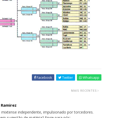
Facebook
Twitter
Whatsapp
MAIS RECENTES
o Ramirez
 mixtense independente, impulsionado por torcedores.
tem sugestão de matéria? Envie para nós: