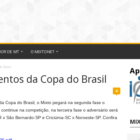
IOR DE MT
O MIXTONET
o Brasil
Ap
entos da Copa do Brasil
0
 da Copa do Brasil, o Mixto pegará na segunda fase o
ontinue na competição, na terceira fase o adversário será
R x São Bernardo-SP e Criciúma-SC x Noroeste-SP. Confira
MIX