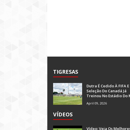
TIGRESAS
Dutra É Cedido À FIFA E
Seleção Do Canadá Já
Treinou No Estádio Do 
April 09, 2026
VÍDEOS
Vídeo: Veja Os Melhore