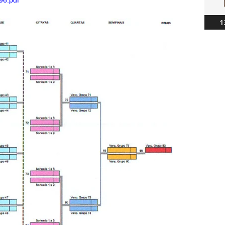
96.pdf
1