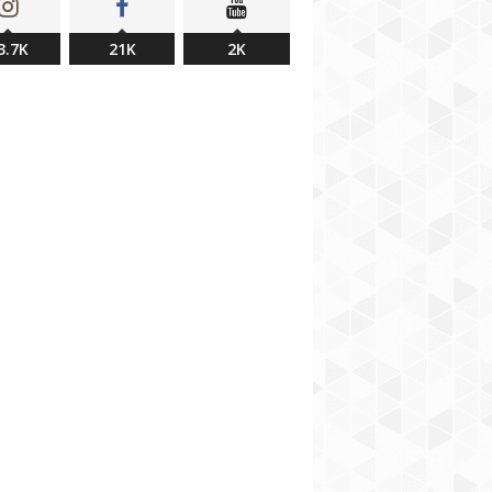
3.7K
21K
2K