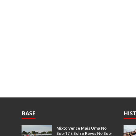
BASE
HIS
Mixto Vence Mais Uma No
Sub-17 E Sofre Revés No Sub-