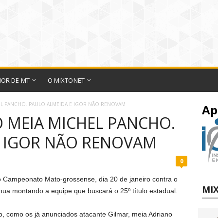
IOR DE MT
O MIXTONET
EL PANCHO. PAULO ALMEIDA E IGOR NÃO RENOVAM
Ap
 MEIA MICHEL PANCHO.
E IGOR NÃO RENOVAM
0
o Campeonato Mato-grossense, dia 20 de janeiro contra o
MIX
inua montando a equipe que buscará o 25º título estadual.
, como os já anunciados atacante Gilmar, meia Adriano