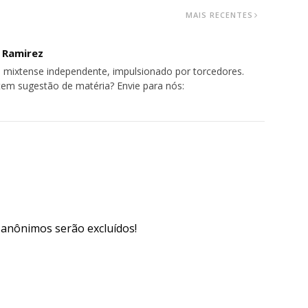
MAIS RECENTES
o Ramirez
 mixtense independente, impulsionado por torcedores.
tem sugestão de matéria? Envie para nós:
s anônimos serão excluídos!