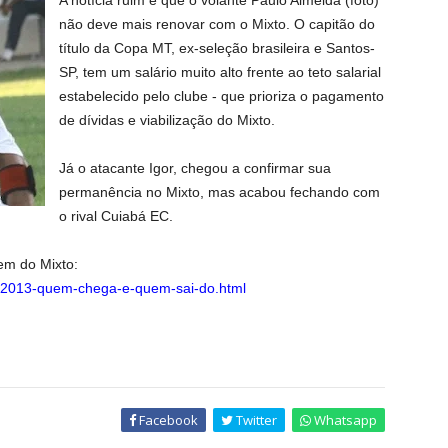
A notícia ruim é que o volante Paulo Almeida (foto)
não deve mais renovar com o Mixto. O capitão do
título da Copa MT, ex-seleção brasileira e Santos-
SP, tem um salário muito alto frente ao teto salarial
estabelecido pelo clube - que prioriza o pagamento
de dívidas e viabilização do Mixto.
Já o atacante Igor, chegou a confirmar sua
permanência no Mixto, mas acabou fechando com
o rival Cuiabá EC.
em do Mixto:
-2013-quem-chega-e-quem-sai-do.html
Facebook
Twitter
Whatsapp