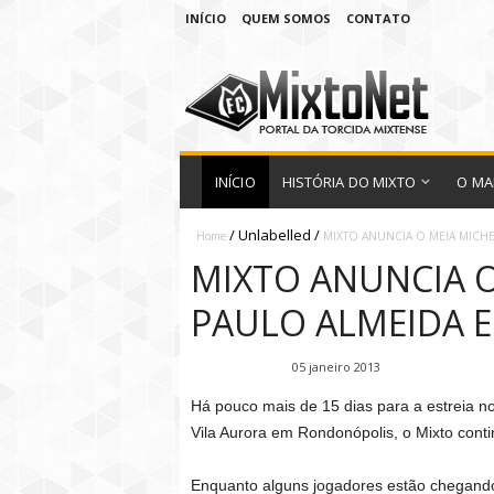
INÍCIO
QUEM SOMOS
CONTATO
INÍCIO
HISTÓRIA DO MIXTO
O MA
/
Unlabelled
/
Home
MIXTO ANUNCIA O MEIA MICH
MIXTO ANUNCIA O
PAULO ALMEIDA 
Fábio Ramirez
05 janeiro 2013
Há pouco mais de 15 dias para a estreia n
Vila Aurora em Rondonópolis, o Mixto cont
Enquanto alguns jogadores estão chegando