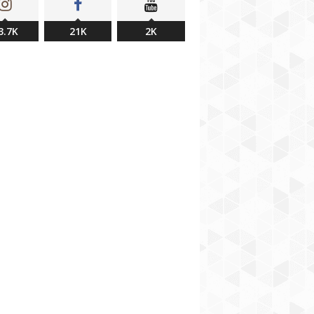
3.7K
21K
2K