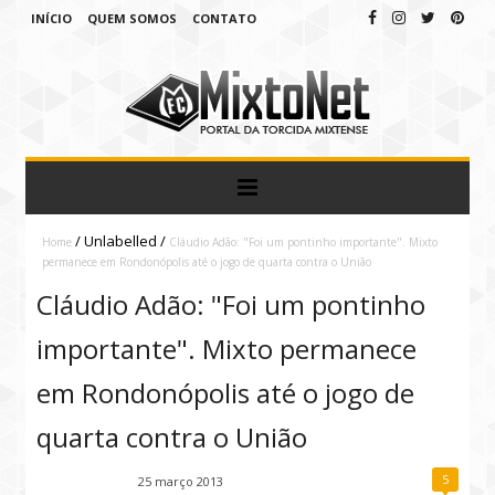
INÍCIO
QUEM SOMOS
CONTATO
/
Unlabelled
/
Home
Cláudio Adão: "Foi um pontinho importante". Mixto
permanece em Rondonópolis até o jogo de quarta contra o União
Cláudio Adão: "Foi um pontinho
importante". Mixto permanece
em Rondonópolis até o jogo de
quarta contra o União
5
Fábio Ramirez
25 março 2013