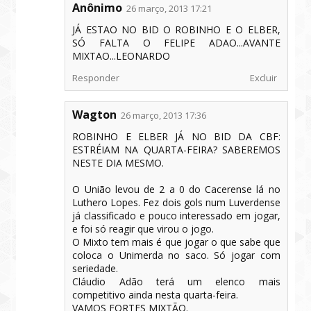
Anônimo
26 março, 2013 17:21
JÁ ESTAO NO BID O ROBINHO E O ELBER,
SÓ FALTA O FELIPE ADAO...AVANTE
MIXTAO...LEONARDO
Responder
Excluir
Wagton
26 março, 2013 17:36
ROBINHO E ELBER JÁ NO BID DA CBF:
ESTRÉIAM NA QUARTA-FEIRA? SABEREMOS
NESTE DIA MESMO.
O União levou de 2 a 0 do Cacerense lá no
Luthero Lopes. Fez dois gols num Luverdense
já classificado e pouco interessado em jogar,
e foi só reagir que virou o jogo.
O Mixto tem mais é que jogar o que sabe que
coloca o Unimerda no saco. Só jogar com
seriedade.
Cláudio Adão terá um elenco mais
competitivo ainda nesta quarta-feira.
VAMOS FORTES MIXTÃO.