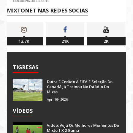
MIXTONET NAS REDES SOCIAS
13.7K
21K
2K
TIGRESAS
Dutra É Cedido À FIFA E Seleção Do
Canadá Já Treinou No Estádio Do
Mixto
April 09, 2026
VÍDEOS
Vídeo: Veja Os Melhores Momentos De
Mixto 1 X 2 Gama