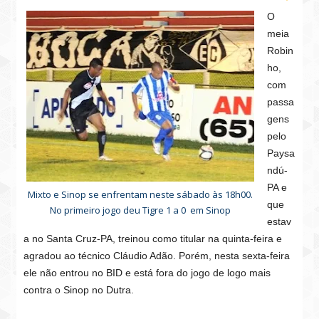
O
meia
Robin
ho,
com
passa
gens
pelo
Paysa
ndú-
PA e
Mixto e Sinop se enfrentam neste sábado às 18h00.
que
No primeiro jogo deu Tigre 1 a 0 em Sinop
estav
a no Santa Cruz-PA, treinou como titular na quinta-feira e
agradou ao técnico Cláudio Adão. Porém, nesta sexta-feira
ele não entrou no BID e está fora do jogo de logo mais
contra o Sinop no Dutra.