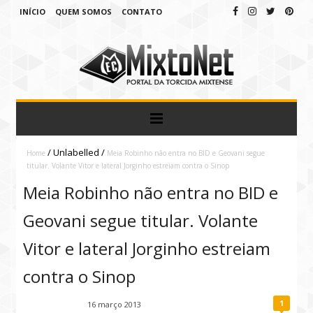
INÍCIO
QUEM SOMOS
CONTATO
/
Unlabelled
/
Home
Meia Robinho não entra no BID e Geovani segue
titular. Volante Vitor e lateral Jorginho estreiam contra o Sinop
Meia Robinho não entra no BID e
Geovani segue titular. Volante
Vitor e lateral Jorginho estreiam
contra o Sinop
1
Fábio Ramirez
16 março 2013