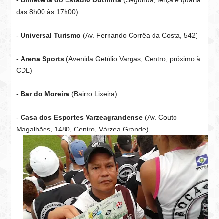
-
Bilheteria do Estádio Dutrinha
(Segunda, terça e quarta
das 8h00 às 17h00)
-
Universal Turismo
(Av. Fernando Corrêa da Costa, 542)
-
Arena Sports
(Avenida Getúlio Vargas, Centro, próximo à
CDL)
-
Bar do Moreira
(Bairro Lixeira)
-
Casa dos Esportes Varzeagrandense
(Av. Couto
Magalhães, 1480, Centro, Várzea Grande)