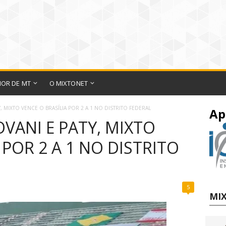
IOR DE MT
O MIXTONET
 MIXTO VENCE O BRASÍLIA POR 2 A 1 NO DISTRITO FEDERAL
Ap
VANI E PATY, MIXTO
 POR 2 A 1 NO DISTRITO
5
MIX