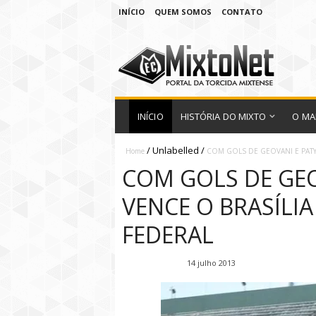
INÍCIO
QUEM SOMOS
CONTATO
INÍCIO
HISTÓRIA DO MIXTO
O MA
/
Unlabelled
/
Home
COM GOLS DE GEOVANI E PATY,
COM GOLS DE GEO
VENCE O BRASÍLIA
FEDERAL
Fábio Ramirez
14 julho 2013