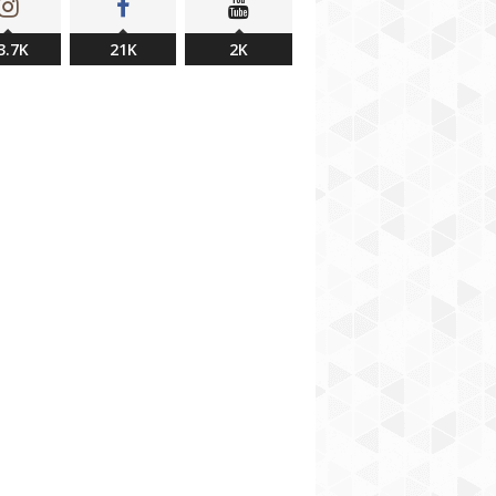
3.7K
21K
2K