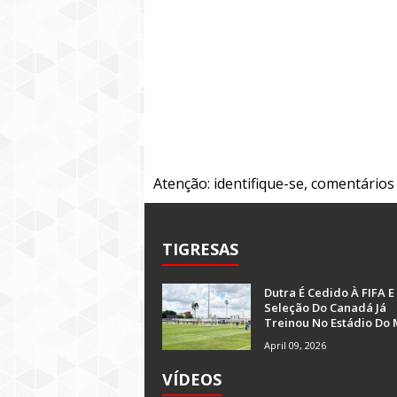
Atenção: identifique-se, comentário
TIGRESAS
Dutra É Cedido À FIFA E
Seleção Do Canadá Já
Treinou No Estádio Do 
April 09, 2026
VÍDEOS