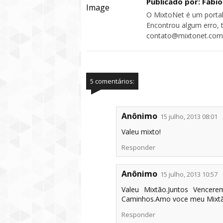
Publicado por: Fábi
O MixtoNet é um portal
Encontrou algum erro, 
contato@mixtonet.com
5 comentários:
Anônimo
15 julho, 2013 08:01
Valeu mixto!
Responder
Anônimo
15 julho, 2013 10:57
Valeu Mixtão.Juntos Vencere
Caminhos.Amo voce meu Mixtão....
Responder