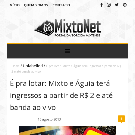
INÍCIO
QUEM SOMOS
CONTATO
/
Unlabelled
/
Home
É pra lotar: Mixto e Águia terá ingressos a partir de R$
2 e até banda ao vivo
É pra lotar: Mixto e Águia terá
ingressos a partir de R$ 2 e até
banda ao vivo
1
Fábio Ramirez
16 agosto 2013