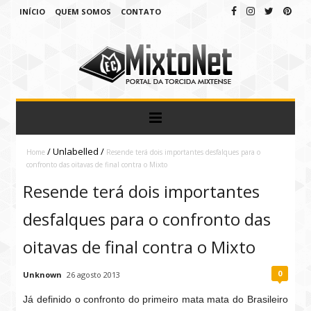
INÍCIO
QUEM SOMOS
CONTATO
/
Unlabelled
/
Home
Resende terá dois importantes desfalques para o
confronto das oitavas de final contra o Mixto
Resende terá dois importantes
desfalques para o confronto das
oitavas de final contra o Mixto
0
Unknown
26 agosto 2013
Já definido o confronto do primeiro mata mata do Brasileiro