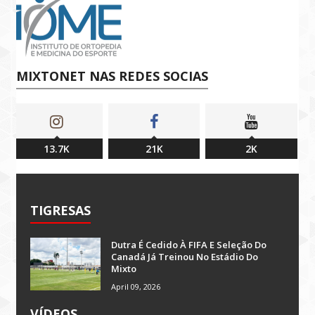
MIXTONET NAS REDES SOCIAS
13.7K
21K
2K
TIGRESAS
Dutra É Cedido À FIFA E Seleção Do
Canadá Já Treinou No Estádio Do
Mixto
April 09, 2026
VÍDEOS