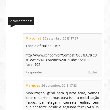
2 comentários:
Mixtonet
26 setembro, 2013 17:27
Tabela oficial da CBF:
http://www.cbf.com.br/Competi%C3%A7%C3
%B5es/S%C3%A9rie%20D/Tabela/2013?
fase=902
Responder
Excluir
Marques
26 setembro, 2013 17:33
Mobilização geral para quarta feira, vamos
lotar o dutrinha, mas para isso a mobilização
(faixas, panfletagem, carreata, enfim, tem
que ser forte desde a segunda feira) VAMOS