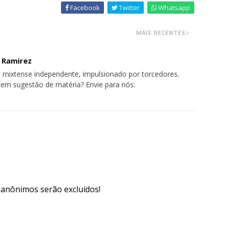
Facebook
Twitter
Whatsapp
MAIS RECENTES
o Ramirez
 mixtense independente, impulsionado por torcedores.
tem sugestão de matéria? Envie para nós:
s anônimos serão excluídos!