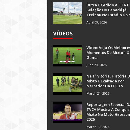
Dutra É Cedido À FIFA E
Seleção Do Canadá Já
Treinou No Estádio Do 
April 09, 2026
VÍDEOS
Vídeo: Veja Os Melhore
Momentos De Mixto 1 X
Gama
June 20, 2026
Na 1ª Vitória, História 
Mixto É Exaltada Por
Narrador Da CBF TV
March 21, 2026
Reportagem Especial D
TVCA Mostra A Conquis
Mixto No Mato-Grossen
2026
March 10, 2026