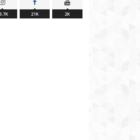
3.7K
21K
2K