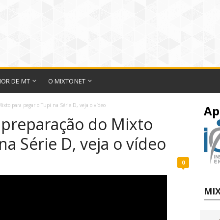
IOR DE MT
O MIXTONET
xto para pegar o Tupi na Série D, veja o vídeo
Ap
 preparação do Mixto
na Série D, veja o vídeo
0
MIX