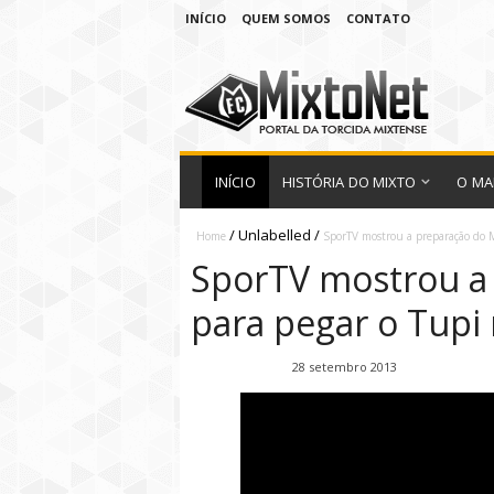
INÍCIO
QUEM SOMOS
CONTATO
INÍCIO
HISTÓRIA DO MIXTO
O MA
/
Unlabelled
/
Home
SporTV mostrou a preparação do Mi
SporTV mostrou a
para pegar o Tupi 
Fábio Ramirez
28 setembro 2013