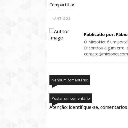
Compartilhar:
ANTIGOS
Publicado por: Fábi
O MixtoNet é um portal
Encontrou algum erro, 
contato@mixtonet.com
Nenhum comentário:
Postar um comentário
Atenção: identifique-se, comentário